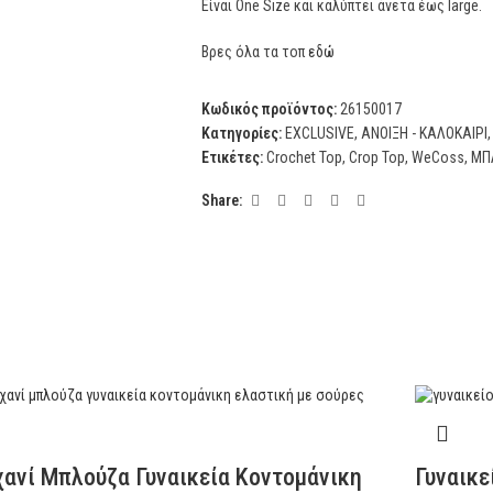
Είναι One Size και καλύπτει άνετα έως large.
Βρες όλα τα τοπ
εδώ
Κωδικός προϊόντος:
26150017
Κατηγορίες:
EXCLUSIVE
,
ΑΝΟΙΞΗ - ΚΑΛΟΚΑΙΡΙ
,
Ετικέτες:
Crochet Top
,
Crop Top
,
WeCoss
,
ΜΠ
Share:
ανί Μπλούζα Γυναικεία Κοντομάνικη
Γυναικε