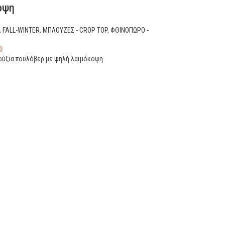
οψη
,
FALL-WINTER
,
ΜΠΛΟΥΖΕΣ - CROP TOP
,
ΦΘΙΝΟΠΩΡΟ -
0
ούξια πουλόβερ με ψηλή λαιμόκοψη.