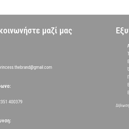
κοινωνήστε μαζί μας
Εξυ
princess.thebrand@gmail.com
φωνο:
2351 400379
Δήλωση
υνση: