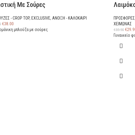
στική Με Σούρες
Λαιμόκ
ΥΖΕΣ - CROP TOP
,
EXCLUSIVE
,
ΑΝΟΙΞΗ - ΚΑΛΟΚΑΙΡΙ
ΠΡΟΣΦΟΡΕΣ
€
38.00
ΧΕΙΜΩΝΑΣ
0
ομάνικη μπλούζα με σούρες
€
29.9
€
59.90
Γυναικείο φ