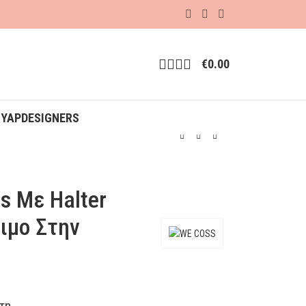
€
0.00
ΟΥΑΡ
DESIGNERS
s Με Halter
ιμο Στην
τη