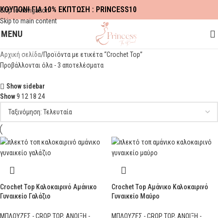
ΚΟΥΠΟΝΙ ΓΙΑ 10% ΕΚΠΤΩΣΗ : PRINCESS10
Skip to navigation
Skip to main content
MENU
Αρχική σελίδα
Προϊόντα με ετικέτα “Crochet Top”
Προβάλλονται όλα - 3 αποτελέσματα
Show sidebar
Show
9
12
18
24
Crochet Top Καλοκαιρινό Αμάνικο
Crochet Top Αμάνικο Καλοκαιρινό
Γυναικείο Γαλάζιο
Γυναικείο Μαύρο
ΜΠΛΟΥΖΕΣ - CROP TOP
,
ΑΝΟΙΞΗ -
ΜΠΛΟΥΖΕΣ - CROP TOP
,
ΑΝΟΙΞΗ -