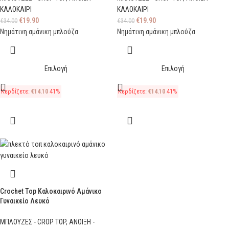
ΚΑΛΟΚΑΙΡΙ
ΚΑΛΟΚΑΙΡΙ
€
19.90
€
19.90
€
34.00
€
34.00
Νημάτινη αμάνικη μπλούζα
Νημάτινη αμάνικη μπλούζα
Επιλογή
Επιλογή
Κερδίζετε:
€
14.10
41%
Κερδίζετε:
€
14.10
41%
Crochet Top Καλοκαιρινό Αμάνικο
Γυναικείο Λευκό
ΜΠΛΟΥΖΕΣ - CROP TOP
,
ΑΝΟΙΞΗ -