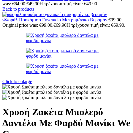
was: €64.00.
€
49.90
Η τρέχουσα τιμή είναι: €49.90.
Back to products
Φλοράλ Πουκάμισο Γυναικείο Μακρυμάνικο Βεραμάν
€
99.00
Original price was: €99.00.
€
69.90
Η τρέχουσα τιμή είναι: €69.90.
Click to enlarge
Χρυσή Ζακέτα Μπολερό
Δαντέλα Με Φαρδύ Μανίκι We