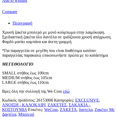
Add to wishlist
Compare
Περιγραφή
Χρυσή ζακέτα μπολερό με μονό κούμπωμα στην λαιμόκοψη.
Σχεδιαστική ζακέτα όλο δαντέλα σε ιριδίζουσα χρυσή απόχρωση.
Φαρδύ μανίκι καμπάνα και άνετη γραμμή.
*Για παραγγελία σε μεγέθη που είναι διαθέσιμα κατόπιν
παραγγελίας παρακαλώ επικοινωνήστε πρώτα με το κατάστημα
ΜΕΓΕΘΟΛΟΓΙΟ
SMALL στήθος έως 100cm
MEDIUM στήθος έως 105cm
LARGE στήθος έως 110cm
Βρες όλη την συλλογή της We Coss
εδώ
Κωδικός προϊόντος:
26153006
Κατηγορίες:
EXCLUSIVE
,
ΑΝΟΙΞΗ - ΚΑΛΟΚΑΙΡΙ
,
ΖΑΚΕΤΕΣ
,
ΣΑΚΑΚΙΑ –
ΚΟΣΤΟΥΜΙΑ
Ετικέτες:
WeCoss
,
ZAKETA
,
δαντελα
,
Ζακέτες Με
Δαντέλα
,
Μπολερό