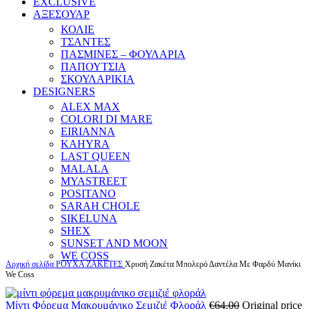
EXCLUSIVE
ΑΞΕΣΟΥΑΡ
ΚΟΛΙΕ
ΤΣΑΝΤΕΣ
ΠΑΣΜΙΝΕΣ – ΦΟΥΛΑΡΙΑ
ΠΑΠΟΥΤΣΙΑ
ΣΚΟΥΛΑΡΙΚΙΑ
DESIGNERS
ALEX MAX
COLORI DI MARE
EIRIANNA
KAHYRA
LAST QUEEN
MALALA
MYASTREET
POSITANO
SARAH CHOLE
SIKELUNA
SHEX
SUNSET AND MOON
WE COSS
Αρχική σελίδα
ΡΟΥΧΑ
ΖΑΚΕΤΕΣ
Χρυσή Ζακέτα Μπολερό Δαντέλα Με Φαρδύ Μανίκι
We Coss
Μίντι Φόρεμα Μακρυμάνικο Σεμιζιέ Φλοράλ
€
64.00
Original price