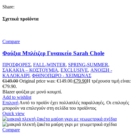
Share:
Σχετικά προϊόντα
Compare
Φούξια Μπλέιζερ Γυναικείο Sarah Chole
ΠΡΟΣΦΟΡΕΣ
,
FALL-WINTER
,
SPRING-SUMMER
,
ΣΑΚΑΚΙΑ – ΚΟΣΤΟΥΜΙΑ
,
EXCLUSIVE
,
ΑΝΟΙΞΗ -
ΚΑΛΟΚΑΙΡΙ
,
ΦΘΙΝΟΠΩΡΟ - ΧΕΙΜΩΝΑΣ
€
149.00
Original price was: €149.00.
€
79.90
Η τρέχουσα τιμή είναι:
€79.90.
Blazer φούξια με μονό κουμπί.
Add to wishlist
Επιλογή
Αυτό το προϊόν έχει πολλαπλές παραλλαγές. Οι επιλογές
μπορούν να επιλεγούν στη σελίδα του προϊόντος
Quick view
Compare