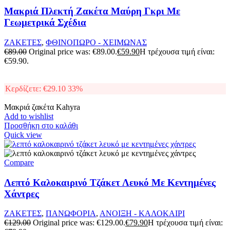
Μακριά Πλεκτή Ζακέτα Μαύρη Γκρι Με
Γεωμετρικά Σχέδια
ΖΑΚΕΤΕΣ
,
ΦΘΙΝΟΠΩΡΟ - ΧΕΙΜΩΝΑΣ
€
89.00
Original price was: €89.00.
€
59.90
Η τρέχουσα τιμή είναι:
€59.90.
Κερδίζετε:
€
29.10
33%
Μακριά ζακέτα Kahyra
Add to wishlist
Προσθήκη στο καλάθι
Quick view
Compare
Λεπτό Καλοκαιρινό Τζάκετ Λευκό Με Κεντημένες
Χάντρες
ΖΑΚΕΤΕΣ
,
ΠΑΝΩΦΟΡΙΑ
,
ΑΝΟΙΞΗ - ΚΑΛΟΚΑΙΡΙ
€
129.00
Original price was: €129.00.
€
79.90
Η τρέχουσα τιμή είναι: