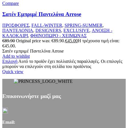
Compare
Σατέν Εμπριμέ Παντελόνα Arrose
ΠΡΟΣΦΟΡΕΣ
,
FALL-WINTER
,
SPRING-SUMMER
,
ΠΑΝΤΕΛΟΝΙΑ
,
DESIGNERS
,
EXCLUSIVE
,
ΑΝΟΙΞΗ -
ΚΑΛΟΚΑΙΡΙ
,
ΦΘΙΝΟΠΩΡΟ - ΧΕΙΜΩΝΑΣ
€
89.90
Original price was: €89.90.
€
45.00
Η τρέχουσα τιμή είναι:
€45.00.
Σατέν εμπριμέ Παντελόνα Arrose
Add to wishlist
Επιλογή
Αυτό το προϊόν έχει πολλαπλές παραλλαγές. Οι επιλογές
μπορούν να επιλεγούν στη σελίδα του προϊόντος
Quick view
Επικοινωνήστε μαζί μας
Email: