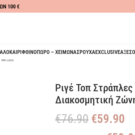
ΩΝ 100 €
ΚΑΛΟΚΑΙΡΙ
ΦΘΙΝΟΠΩΡΟ – ΧΕΙΜΩΝΑΣ
ΡΟΥΧΑ
EXCLUSIVE
ΑΞΕΣ
η We Coss
Ριγέ Τοπ Στράπλες
Διακοσμητική Ζών
€
76.90
€
59.90