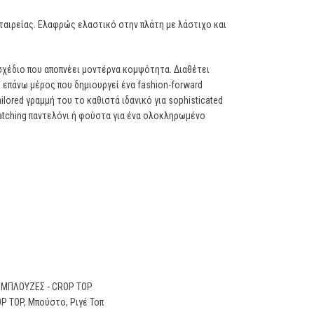
ταιρείας. Ελαφρώς ελαστικό στην πλάτη με λάστιχο και
 σχέδιο που αποπνέει μοντέρνα κομψότητα. Διαθέτει
 επάνω μέρος που δημιουργεί ένα fashion-forward
ilored γραμμή του το καθιστά ιδανικό για sophisticated
atching παντελόνι ή φούστα για ένα ολοκληρωμένο
ΜΠΛΟΥΖΕΣ - CROP TOP
OP TOP
,
Μπούστο
,
Ριγέ Τοπ