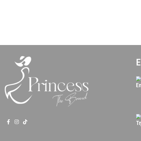
Ε
Em
Τ