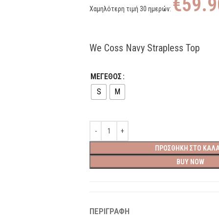
€
59.9
Χαμηλότερη τιμή 30 ημερών:
We Coss Navy Strapless Top
ΜΕΓΕΘΟΣ
S
M
ΠΡΟΣΘΉΚΗ ΣΤΟ ΚΑΛΆ
BUY NOW
ΠΕΡΙΓΡΑΦΉ