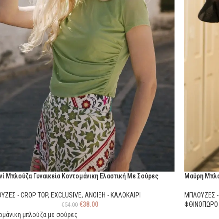
νί Μπλούζα Γυναικεία Κοντομάνικη Ελαστική Με Σούρες
Μαύρη Μπλο
ΥΖΕΣ - CROP TOP
,
EXCLUSIVE
,
ΑΝΟΙΞΗ - ΚΑΛΟΚΑΙΡΙ
ΜΠΛΟΥΖΕΣ -
€
38.00
ΦΘΙΝΟΠΩΡΟ 
€
54.00
ομάνικη μπλούζα με σούρες