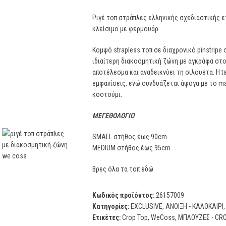
Ριγέ τοπ στράπλες ελληνικής σχεδιαστικής ε
κλείσιμο με φερμουάρ.
Κομψό strapless τοπ σε διαχρονικό pinstripe
ιδιαίτερη διακοσμητική ζώνη με αγκράφα στο
αποτέλεσμα και αναδεικνύει τη σιλουέτα. Η ta
εμφανίσεις, ενώ συνδυάζεται άψογα με το m
κοστούμι.
ΜΕΓΕΘΟΛΟΓΙΟ
SMALL στήθος έως 90cm
MEDIUM στήθος έως 95cm
Βρες όλα τα τοπ
εδώ
Κωδικός προϊόντος:
26157009
Κατηγορίες:
EXCLUSIVE
,
ΑΝΟΙΞΗ - ΚΑΛΟΚΑΙΡΙ
,
Ετικέτες:
Crop Top
,
WeCoss
,
ΜΠΛΟΥΖΕΣ - CR