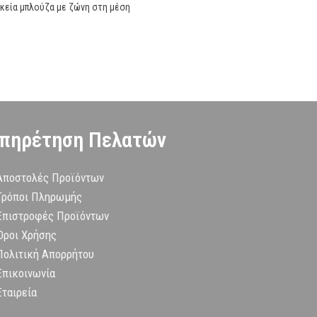
κεία μπλούζα με ζώνη στη μέση
Μάλλινη μπλούζα κ
χρώμα. Συνδύασε το
πηρέτηση Πελατών
Αποστολές Προϊόντων
Τρόποι Πληρωμής
Επιστροφές Προϊόντων
Όροι Χρήσης
Πολιτική Απορρήτου
Επικοινωνία
Εταιρεία