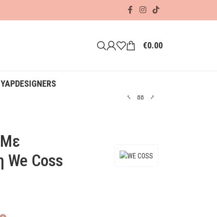
€
0.00
ΟΥΑΡ
DESIGNERS
 Με
η We Coss