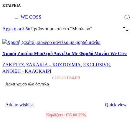
ΕΤΑΙΡΕΙΑ
WE COSS
(1)
Αρχική σελίδα
Προϊόντα με ετικέτα “Μπολερό”
Χρυσή Ζακέτα Μπολερό Δαντέλα Με Φαρδύ Μανίκι We Coss
ΖΑΚΕΤΕΣ
,
ΣΑΚΑΚΙΑ – ΚΟΣΤΟΥΜΙΑ
,
EXCLUSIVE
,
ΑΝΟΙΞΗ - ΚΑΛΟΚΑΙΡΙ
Original
Η
€
84.00
€
119.00
price
τρέχουσα
Jacket χρυσό όλο δαντέλα
was:
τιμή
ΕΠΙΛΟΓΉ
€119.00.
είναι:
Αυτό
€84.00.
Add to wishlist
Quick view
το
Κερδίζετε:
€
35.00
29%
προϊόν
έχει
πολλαπλές