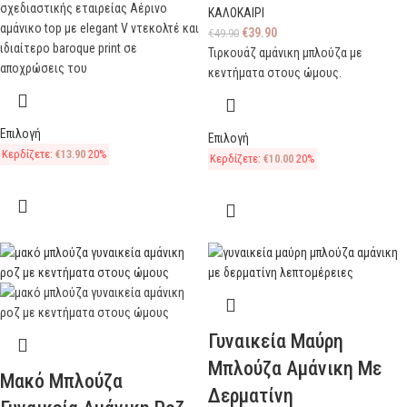
σχεδιαστικής εταιρείας Αέρινο
ΚΑΛΟΚΑΙΡΙ
αμάνικο top με elegant V ντεκολτέ και
€
39.90
€
49.90
ιδιαίτερο baroque print σε
Τιρκουάζ αμάνικη μπλούζα με
αποχρώσεις του
κεντήματα στους ώμους.
Επιλογή
Επιλογή
Κερδίζετε:
€
13.90
20%
Κερδίζετε:
€
10.00
20%
Γυναικεία Μαύρη
Μπλούζα Αμάνικη Με
Μακό Μπλούζα
Δερματίνη