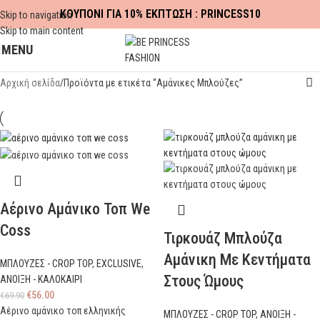
ΚΟΥΠΟΝΙ ΓΙΑ 10% ΕΚΠΤΩΣΗ : PRINCESS10
Skip to navigation
Skip to main content
MENU
Αρχική σελίδα
Προϊόντα με ετικέτα “Αμάνικες Μπλούζες”
Αέρινο Αμάνικο Τοπ We
Coss
Τιρκουάζ Μπλούζα
Αμάνικη Με Κεντήματα
ΜΠΛΟΥΖΕΣ - CROP TOP
,
EXCLUSIVE
,
Στους Ώμους
ΑΝΟΙΞΗ - ΚΑΛΟΚΑΙΡΙ
€
56.00
€
69.90
Αέρινο αμάνικο τοπ ελληνικής
ΜΠΛΟΥΖΕΣ - CROP TOP
,
ΑΝΟΙΞΗ -