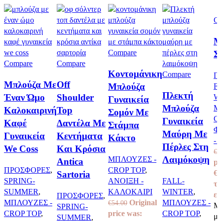
C
Μ
Compare
Σ
Compare
Compare
Κοντομάνικη
Compare
Π
Μπλούζα Με
Off
Μπλούζα
F
Πλεκτή
Έναν Ώμο
Shoulder
W
Γυναικεία
Μπλούζα
Μ
Καλοκαιρινή
Top
Σομόν Με
C
Γυναικεία
Καφέ
Δαντέλα Με
Στάμπα
Φ
Μαύρη Με
Γυναικεία
Κεντήματα
Κάκτο
-
Πέρλες Στη
We Coss
Και Κρόσια
€
7
Λαιμόκοψη
ΜΠΛΟΥΖΕΣ -
Antica
pr
ΠΡΟΣΦΟΡΕΣ
,
CROP TOP
,
€7
Sartoria
SPRING-
ΑΝΟΙΞΗ -
FALL-
τ
SUMMER
,
ΚΑΛΟΚΑΙΡΙ
WINTER
,
εί
ΠΡΟΣΦΟΡΕΣ
,
ΜΠΛΟΥΖΕΣ -
Original
ΜΠΛΟΥΖΕΣ -
€
54.00
Μ
SPRING-
CROP TOP
,
price was:
CROP TOP
,
με
SUMMER
,