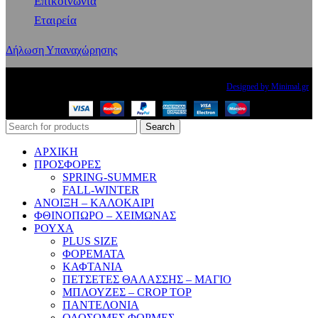
Επικοινωνία
Εταιρεία
Δήλωση Υπαναχώρησης
Copyright
2024 PRINCESS THE BRAND. All rights reserved.
Designed by Minimal.gr
Search
ΑΡΧΙΚΗ
ΠΡΟΣΦΟΡΕΣ
SPRING-SUMMER
FALL-WINTER
ΑΝΟΙΞΗ – ΚΑΛΟΚΑΙΡΙ
ΦΘΙΝΟΠΩΡΟ – ΧΕΙΜΩΝΑΣ
ΡΟΥΧΑ
PLUS SIZE
ΦΟΡΕΜΑΤΑ
ΚΑΦΤΑΝΙΑ
ΠΕΤΣΕΤΕΣ ΘΑΛΑΣΣΗΣ – ΜΑΓΙΟ
ΜΠΛΟΥΖΕΣ – CROP TOP
ΠΑΝΤΕΛΟΝΙΑ
ΟΛΟΣΩΜΕΣ ΦΟΡΜΕΣ