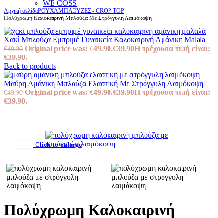
WE COSS
Αρχική σελίδα
ΡΟΥΧΑ
ΜΠΛΟΥΖΕΣ - CROP TOP
Πολύχρωμη Καλοκαιρινή Μπλούζα Με Στρόγγυλη Λαιμόκοψη
Χακί Μπλούζα Εμπριμέ Γυναικεία Καλοκαιρινή Αμάνικη Malala
Original price was: €49.90.
€
39.90
Η τρέχουσα τιμή είναι:
€
49.90
€39.90.
Back to products
Μαύρη Αμάνικη Μπλούζα Ελαστική Με Στρόγγυλη Λαιμόκοψη
Original price was: €49.90.
€
39.90
Η τρέχουσα τιμή είναι:
€
49.90
€39.90.
Click to enlarge
Πολύχρωμη Καλοκαιρινή