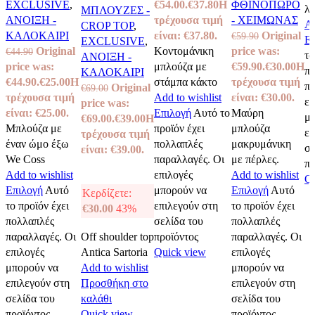
EXCLUSIVE
,
€54.00.
€
37.80
Η
ΦΘΙΝΟΠΩΡΟ
λε
ΜΠΛΟΥΖΕΣ -
ΑΝΟΙΞΗ -
τρέχουσα τιμή
- ΧΕΙΜΩΝΑΣ
Ad
CROP TOP
,
ΚΑΛΟΚΑΙΡΙ
είναι: €37.80.
Original
€
59.90
Ε
EXCLUSIVE
,
Original
Κοντομάνικη
price was:
€
44.90
το
ΑΝΟΙΞΗ -
price was:
μπλούζα με
€59.90.
€
30.00
Η
π
ΚΑΛΟΚΑΙΡΙ
€44.90.
€
25.00
Η
στάμπα κάκτο
τρέχουσα τιμή
πα
Original
€
69.00
τρέχουσα τιμή
Add to wishlist
είναι: €30.00.
επ
price was:
είναι: €25.00.
Επιλογή
Αυτό το
Μαύρη
μπ
€69.00.
€
39.00
Η
Μπλούζα με
προϊόν έχει
μπλούζα
επ
τρέχουσα τιμή
έναν ώμο έξω
πολλαπλές
μακρυμάνικη
σε
είναι: €39.00.
We Coss
παραλλαγές. Οι
με πέρλες.
πρ
Add to wishlist
επιλογές
Add to wishlist
Qu
Επιλογή
Αυτό
μπορούν να
Επιλογή
Αυτό
Κερδίζετε:
το προϊόν έχει
επιλεγούν στη
το προϊόν έχει
€
30.00
43%
πολλαπλές
σελίδα του
πολλαπλές
παραλλαγές. Οι
Off shoulder top
προϊόντος
παραλλαγές. Οι
επιλογές
Antica Sartoria
Quick view
επιλογές
μπορούν να
Add to wishlist
μπορούν να
επιλεγούν στη
Προσθήκη στο
επιλεγούν στη
σελίδα του
καλάθι
σελίδα του
προϊόντος
Quick view
προϊόντος