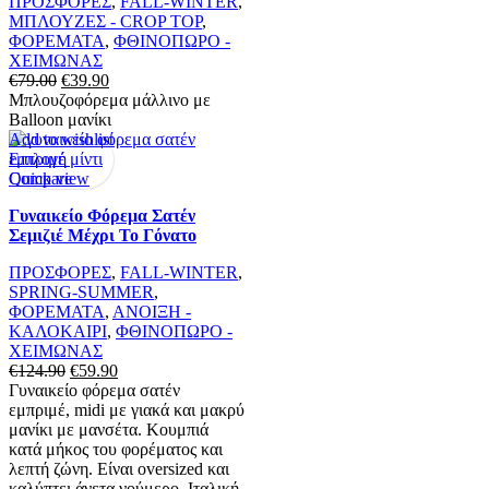
ΠΡΟΣΦΟΡΕΣ
,
FALL-WINTER
,
παραλλαγές.
ΜΠΛΟΥΖΕΣ - CROP TOP
,
Οι
ΦΟΡΕΜΑΤΑ
,
ΦΘΙΝΟΠΩΡΟ -
επιλογές
ΧΕΙΜΩΝΑΣ
μπορούν
Original
Η
€
79.00
€
39.90
να
price
τρέχουσα
Μπλουζοφόρεμα μάλλινο με
επιλεγούν
was:
τιμή
Balloon μανίκι
στη
€79.00.
είναι:
Add to wishlist
σελίδα
Αυτό
€39.90.
Επιλογή
του
το
Quick view
Compare
προϊόντος
προϊόν
Γυναικείο Φόρεμα Σατέν
έχει
Σεμιζιέ Μέχρι Το Γόνατο
πολλαπλές
παραλλαγές.
ΠΡΟΣΦΟΡΕΣ
,
FALL-WINTER
,
Οι
SPRING-SUMMER
,
επιλογές
ΦΟΡΕΜΑΤΑ
,
ΑΝΟΙΞΗ -
μπορούν
ΚΑΛΟΚΑΙΡΙ
,
ΦΘΙΝΟΠΩΡΟ -
να
ΧΕΙΜΩΝΑΣ
επιλεγούν
Original
Η
€
124.90
€
59.90
στη
price
τρέχουσα
Γυναικείο φόρεμα σατέν
σελίδα
was:
τιμή
εμπριμέ, midi με γιακά και μακρύ
του
€124.90.
είναι:
μανίκι με μανσέτα. Κουμπιά
προϊόντος
€59.90.
κατά μήκος του φορέματος και
λεπτή ζώνη. Είναι oversized και
καλύπτει άνετα νούμερο. Ιταλική