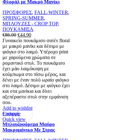
Φλοράλ με Μακρύ Μανίκι
πολλαπλές
παραλλαγές.
ΠΡΟΣΦΟΡΕΣ
,
FALL-WINTER
,
Οι
SPRING-SUMMER
,
επιλογές
ΜΠΛΟΥΖΕΣ - CROP TOP
,
μπορούν
ΠΟΥΚΑΜΙΣΑ
να
Original
Η
€
86.00
€
44.90
επιλεγούν
price
τρέχουσα
Γυναικείο πουκάμισο σατέν floral
στη
was:
τιμή
με μακρύ μανίκι και δέσιμο με
σελίδα
€86.00.
είναι:
φιόγκο στο λαιμό. Υπέροχο print
του
€44.90.
με χαρούμενα χρώματα σε
προϊόντος
ρομαντικό στυλ. Το πουκάμισο
έχει μάο λαιμόκοψη με
κούμπωμα στο πίσω μέρος, και
δένει με έναν πολύ ωραίο φιόγκο
στο λαιμό. Δέσιμο με φιόγκο έχει
και στα μανίκια και δίνει
αξεπέραστο στυλ στην εμφάνιση
σου.
Add to wishlist
Αυτό
Επιλογή
Compare
το
Quick view
Μπλουζοφόρεμα Μαύρο
προϊόν
Μακρυμάνικο Με Στρας
έχει
πολλαπλές