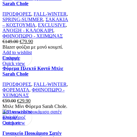
Sarah Chole
ΠΡΟΣΦΟΡΕΣ
,
FALL-WINTER
,
SPRING-SUMMER
,
ΣΑΚΑΚΙΑ
– ΚΟΣΤΟΥΜΙΑ
,
EXCLUSIVE
,
ΑΝΟΙΞΗ - ΚΑΛΟΚΑΙΡΙ
,
ΦΘΙΝΟΠΩΡΟ - ΧΕΙΜΩΝΑΣ
Original
Η
€
149.00
€
79.90
price
τρέχουσα
Blazer φούξια με μονό κουμπί.
was:
τιμή
Add to wishlist
Αυτό
€149.00.
είναι:
Επιλογή
Compare
το
€79.90.
Quick view
Φόρεμα Πλεκτό Κοντό Μπλε
προϊόν
Sarah Chole
έχει
πολλαπλές
ΠΡΟΣΦΟΡΕΣ
,
FALL-WINTER
,
παραλλαγές.
ΦΟΡΕΜΑΤΑ
,
ΦΘΙΝΟΠΩΡΟ -
Οι
ΧΕΙΜΩΝΑΣ
επιλογές
Original
Η
€
59.00
€
29.90
μπορούν
price
τρέχουσα
Μπλε Μίνι Φόρεμα Sarah Chole.
να
was:
τιμή
Add to wishlist
επιλεγούν
€59.00.
Αυτό
είναι:
Επιλογή
στη
το
€29.90.
Quick view
Compare
σελίδα
προϊόν
του
Γυναικείο Πουκάμισο Σατέν
έχει
προϊόντος