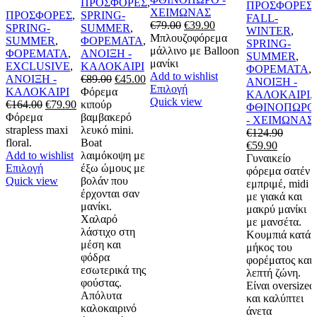
ΠΡΟΣΦΟΡΕΣ
,
ΠΡΟΣΦΟΡΕΣ
,
ΧΕΙΜΩΝΑΣ
ΠΡΟΣΦΟΡΕΣ
,
SPRING-
FALL-
Original
Η
€
79.00
€
39.90
SPRING-
SUMMER
,
WINTER
,
price
τρέχουσα
Μπλουζοφόρεμα
SUMMER
,
ΦΟΡΕΜΑΤΑ
,
SPRING-
was:
τιμή
μάλλινο με Balloon
ΦΟΡΕΜΑΤΑ
,
ΑΝΟΙΞΗ -
SUMMER
,
€79.00.
είναι:
μανίκι
EXCLUSIVE
,
ΚΑΛΟΚΑΙΡΙ
ΦΟΡΕΜΑΤΑ
,
€39.90.
Add to wishlist
Original
Η
ΑΝΟΙΞΗ -
€
89.00
€
45.00
ΑΝΟΙΞΗ -
Αυτό
Επιλογή
price
τρέχουσα
ΚΑΛΟΚΑΙΡΙ
Φόρεμα
ΚΑΛΟΚΑΙΡΙ
,
το
Quick view
Original
Η
was:
τιμή
€
164.00
€
79.90
κιπούρ
ΦΘΙΝΟΠΩΡΟ
προϊόν
price
τρέχουσα
€89.00.
είναι:
Φόρεμα
βαμβακερό
- ΧΕΙΜΩΝΑΣ
έχει
was:
τιμή
€45.00.
strapless maxi
λευκό mini.
€
124.90
πολλαπλές
€164.00.
είναι:
floral.
Boat
Original
Η
€
59.90
παραλλαγές.
€79.90.
Add to wishlist
λαιμόκοψη με
price
τρέχουσ
Γυναικείο
Οι
Αυτό
Επιλογή
έξω ώμους με
was:
τιμή
φόρεμα σατέν
επιλογές
το
Quick view
βολάν που
€124.90.
είναι:
εμπριμέ, midi
μπορούν
προϊόν
έρχονται σαν
€59.90.
με γιακά και
να
έχει
μανίκι.
μακρύ μανίκι
επιλεγούν
πολλαπλές
Χαλαρό
με μανσέτα.
στη
παραλλαγές.
λάστιχο στη
Κουμπιά κατά
σελίδα
Οι
μέση και
μήκος του
του
επιλογές
φόδρα
φορέματος και
προϊόντος
μπορούν
εσωτερικά της
λεπτή ζώνη.
να
φούστας.
Είναι oversized
επιλεγούν
Απόλυτα
και καλύπτει
στη
καλοκαιρινό
άνετα