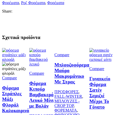
Φορέματα
,
Ροζ Φορέματα
,
Φορέματα
Share:
Σχετικά προϊόντα
Compare
Μπλουζοφόρεμα
Compare
Μαύρο
Compare
Μακρυμάνικο
Compare
Γυναικείο
Με Στρας
Φόρεμα
Φόρεμα
Φόρεμα
Κιπούρ
Σατέν
ΠΡΟΣΦΟΡΕΣ
,
Στράπλες
Βαμβακερό
Σεμιζιέ
FALL-WINTER
,
Μάξι
Λευκό Μίνι
Μέχρι Το
ΜΠΛΟΥΖΕΣ -
Φλοράλ
με Βολάν
CROP TOP
,
Γόνατο
Καλοκαιρινό
ΦΟΡΕΜΑΤΑ
,
ΦΘΙΝΟΠΩΡΟ -