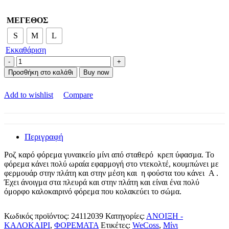
ΜΕΓΕΘΟΣ
S
M
L
Εκκαθάριση
Ροζ
Καρό
Προσθήκη στο καλάθι
Buy now
Φόρεμα
Γυναικείο
Add to wishlist
Compare
Μίνι
We
Coss
ποσότητα
Περιγραφή
Ροζ καρό φόρεμα γυναικείο μίνι από σταθερό κρεπ ύφασμα. Το
φόρεμα κάνει πολύ ωραία εφαρμογή στο ντεκολτέ, κουμπώνει με
φερμουάρ στην πλάτη και στην μέση και η φούστα του κάνει A .
Έχει άνοιγμα στα πλευρά και στην πλάτη και είναι ένα πολύ
όμορφο καλοκαιρινό φόρεμα που κολακεύει το σώμα.
Κωδικός προϊόντος:
24112039
Κατηγορίες:
ΑΝΟΙΞΗ -
ΚΑΛΟΚΑΙΡΙ
,
ΦΟΡΕΜΑΤΑ
Ετικέτες:
WeCoss
,
Μίνι