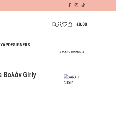
€
0.00
ΟΥΑΡ
DESIGNERS
Back to products
 Βολάν Girly