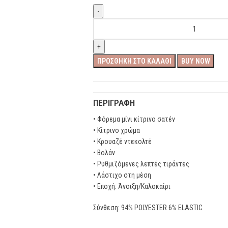
ΠΡΟΣΘΉΚΗ ΣΤΟ ΚΑΛΆΘΙ
BUY NOW
ΠΕΡΙΓΡΑΦΉ
• Φόρεμα μίνι κίτρινο σατέν
• Κίτρινο χρώμα
• Κρουαζέ ντεκολτέ
• Βολάν
• Ρυθμιζόμενες λεπτές τιράντες
• Λάστιχο στη μέση
• Εποχή: Άνοιξη/Καλοκαίρι
Σύνθεση: 94% POLYESTER 6% ELASTIC