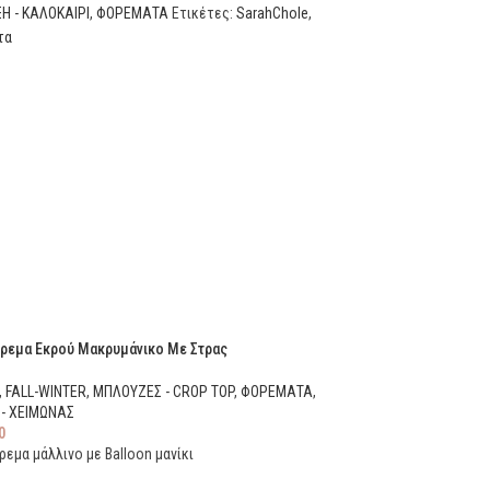
Η - ΚΑΛΟΚΑΙΡΙ
,
ΦΟΡΕΜΑΤΑ
Ετικέτες:
SarahChole
,
τα
εμα Εκρού Μακρυμάνικο Με Στρας
,
FALL-WINTER
,
ΜΠΛΟΥΖΕΣ - CROP TOP
,
ΦΟΡΕΜΑΤΑ
,
- ΧΕΙΜΩΝΑΣ
0
μα μάλλινο με Balloon μανίκι