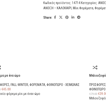
Κωδικός προϊόντος:
14714
Κατηγορίες:
ΑΝΟΙΞ
ΑΝΟΙΞΗ – ΚΑΛΟΚΑΙΡΙ
,
Μίνι Φορέματα
,
Φορέμα
Share:
μα με ένα ώμο
Μπλουζοφόρ
ΣΦΟΡΕΣ
,
FALL-WINTER
,
ΦΟΡΕΜΑΤΑ
,
ΦΘΙΝΟΠΩΡΟ - ΧΕΙΜΩΝΑΣ
ΠΡΟΣΦΟΡΕΣ
€
45.00
ΦΘΙΝΟΠΩΡΟ 
0
κείο φόρεμα μίνι με έναν ώμο
€
39.0
€
79.00
Μπλουζοφόρε