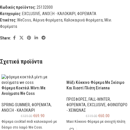
Κωδικός προϊόντος:
25132000
Κατηγορίες:
EXCLUSIVE
,
ΑΝΟΙΞΗ - ΚΑΛΟΚΑΙΡΙ
,
ΦΟΡΕΜΑΤΑ
Ετικέτες:
WeCoss
,
Αέρινα Φορέματα
,
Καλοκαιρινά Φορέματα
,
Μίνι
Φορέματα
Share:
Σχετικά προϊόντα
Μάξι Κόκκινο Φόρεμα Με Σκίσιμο
Φόρεμα Κοκτέιλ Μίντι Με
Και Χιαστί Πλάτη Eirianna
Ανοίγματα We Coss
ΠΡΟΣΦΟΡΕΣ
,
FALL-WINTER
,
SPRING-SUMMER
,
ΦΟΡΕΜΑΤΑ
,
ΦΟΡΕΜΑΤΑ
,
EXCLUSIVE
,
ΦΘΙΝΟΠΩΡΟ
ΑΝΟΙΞΗ - ΚΑΛΟΚΑΙΡΙ
- ΧΕΙΜΩΝΑΣ
€
69.90
€
60.00
€
139.00
€
119.00
Φόρεμα cocktail midi καλοκαιρινό με
Maxi Κόκκινο Φόρεμα με ανοιχτή πλάτη
δέσιμο στο λαιμό We Coss.