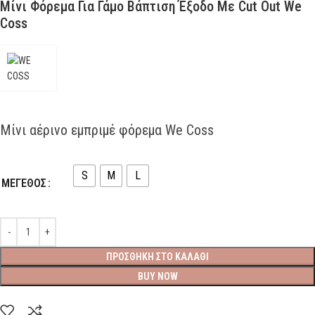
Μίνι Φόρεμα Για Γάμο Βάπτιση Έξοδο Με Cut Out We
Coss
Μίνι αέρινο εμπριμέ φόρεμα We Coss
S
M
L
ΜΕΓΕΘΟΣ
ΠΡΟΣΘΉΚΗ ΣΤΟ ΚΑΛΆΘΙ
BUY NOW