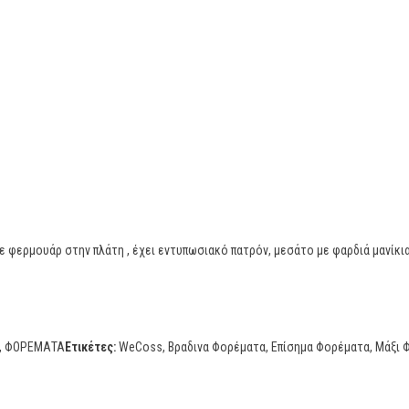
 φερμουάρ στην πλάτη , έχει εντυπωσιακό πατρόν, μεσάτο με φαρδιά μανίκια
,
ΦΟΡΕΜΑΤΑ
Ετικέτες:
WeCoss
,
Βραδινα Φορέματα
,
Επίσημα Φορέματα
,
Μάξι 