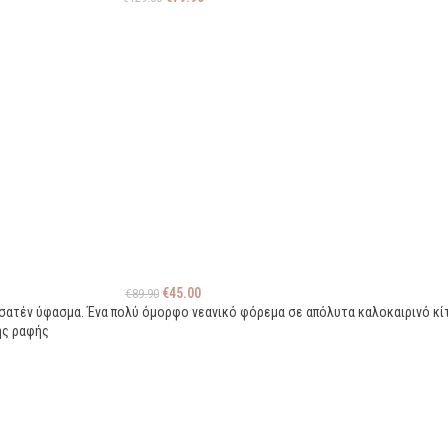
€
45.00
€
89.90
ε σατέν ύφασμα. Ένα πολύ όμορφο νεανικό φόρεμα σε απόλυτα καλοκαιρινό κί
ής ραφής