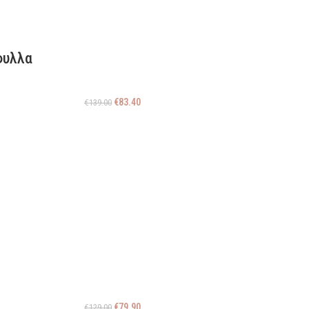
φυλλα
€
83.40
€
139.00
€
79.90
€
129.00