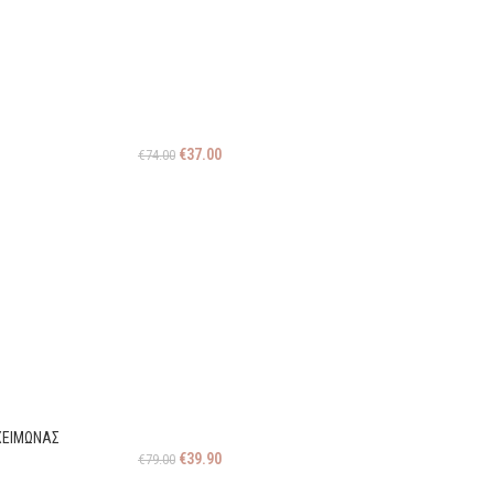
€
37.00
€
74.00
ΧΕΙΜΩΝΑΣ
€
39.90
€
79.00