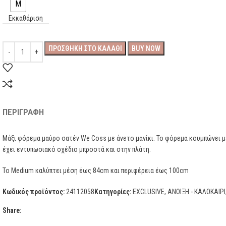
M
Εκκαθάριση
ΠΡΟΣΘΉΚΗ ΣΤΟ ΚΑΛΆΘΙ
BUY NOW
ΠΕΡΙΓΡΑΦΉ
Μάξι φόρεμα μαύρο σατέν We Coss με άνετο μανίκι. Το φόρεμα κουμπώνει με
έχει εντυπωσιακό σχέδιο μπροστά και στην πλάτη.
Το Medium καλύπτει μέση έως 84cm και περιφέρεια έως 100cm
Κωδικός προϊόντος:
24112058
Κατηγορίες:
EXCLUSIVE
,
ΑΝΟΙΞΗ - ΚΑΛΟΚΑΙΡΙ
Share: