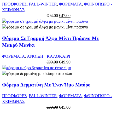
ΠΡΟΣΦΟΡΕΣ
,
FALL-WINTER
,
ΦΟΡΕΜΑΤΑ
,
ΦΘΙΝΟΠΩΡΟ -
ΧΕΙΜΩΝΑΣ
Original
Η
€
94.00
€
47.00
price
τρέχουσα
was:
τιμή
€94.00.
είναι:
Φόρεμα Σε Γραμμή Άλφα Μίντι Πράσινο Με
€47.00.
Μακρύ Μανίκι
ΦΟΡΕΜΑΤΑ
,
ΑΝΟΙΞΗ - ΚΑΛΟΚΑΙΡΙ
Original
Η
€
99.00
€
49.90
price
τρέχουσα
was:
τιμή
€99.00.
είναι:
Φόρεμα Δερματίνη Με Έναν Ώμο Μαύρο
€49.90.
ΠΡΟΣΦΟΡΕΣ
,
FALL-WINTER
,
ΦΟΡΕΜΑΤΑ
,
ΦΘΙΝΟΠΩΡΟ -
ΧΕΙΜΩΝΑΣ
Original
Η
€
89.90
€
45.00
price
τρέχουσα