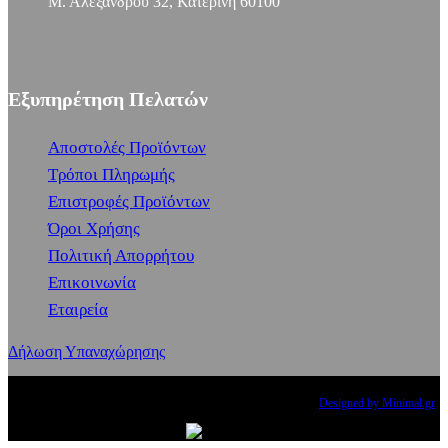
Μ. Αλεξάνδρου 32, Κατερίνη 60100
Εξυπηρέτηση Πελατών
Αποστολές Προϊόντων
Τρόποι Πληρωμής
Επιστροφές Προϊόντων
Όροι Χρήσης
Πολιτική Απορρήτου
Επικοινωνία
Εταιρεία
Δήλωση Υπαναχώρησης
Copyright
2024 PRINCESS THE BRAND. All rights reserved.
Designed by Minimal.gr