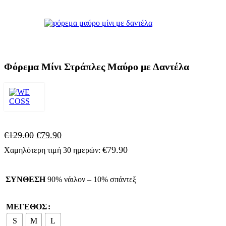
Φόρεμα Μίνι Στράπλες Μαύρο με Δαντέλα
Original
Η
€
129.00
€
79.90
price
τρέχουσα
€
79.90
Χαμηλότερη τιμή 30 ημερών:
was:
τιμή
€129.00.
είναι:
€79.90.
ΣΥΝΘΕΣΗ
90% νάιλον – 10% σπάντεξ
ΜΕΓΕΘΟΣ
S
M
L