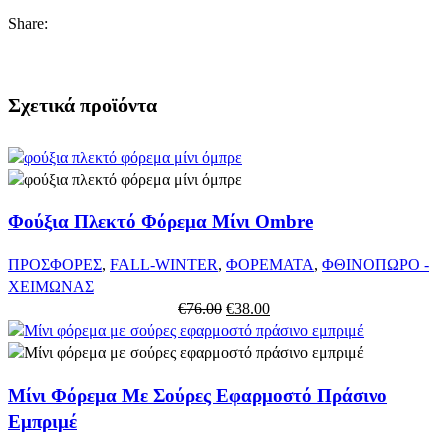
Share:
Σχετικά προϊόντα
Φούξια Πλεκτό Φόρεμα Μίνι Ombre
ΠΡΟΣΦΟΡΕΣ
,
FALL-WINTER
,
ΦΟΡΕΜΑΤΑ
,
ΦΘΙΝΟΠΩΡΟ -
ΧΕΙΜΩΝΑΣ
Original
Η
€
76.00
€
38.00
price
τρέχουσα
was:
τιμή
€76.00.
είναι:
Μίνι Φόρεμα Με Σούρες Εφαρμοστό Πράσινο
€38.00.
Εμπριμέ