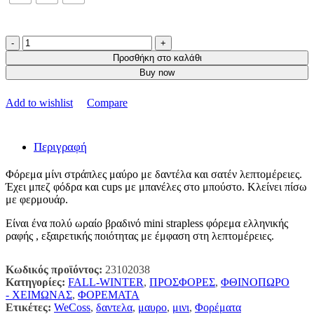
Φόρεμα
Μίνι
Προσθήκη στο καλάθι
Στράπλες
Buy now
Μαύρο
με
Add to wishlist
Compare
Δαντέλα
ποσότητα
Περιγραφή
Φόρεμα μίνι στράπλες μαύρο με δαντέλα και σατέν λεπτομέρειες.
Έχει μπεζ φόδρα και cups με μπανέλες στο μπούστο. Κλείνει πίσω
με φερμουάρ.
Είναι ένα πολύ ωραίο βραδινό mini strapless φόρεμα ελληνικής
ραφής , εξαιρετικής ποιότητας με έμφαση στη λεπτομέρειες.
Κωδικός προϊόντος:
23102038
Κατηγορίες:
FALL-WINTER
,
ΠΡΟΣΦΟΡΕΣ
,
ΦΘΙΝΟΠΩΡΟ
- ΧΕΙΜΩΝΑΣ
,
ΦΟΡΕΜΑΤΑ
Ετικέτες:
WeCoss
,
δαντελα
,
μαυρο
,
μινι
,
Φορέματα