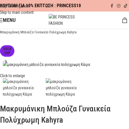
ΚΟΥΠΟΝΙ ΓΙΑ 10% ΕΚΠΤΩΣΗ : PRINCESS10
Skip to navigation
Skip to main content
MENU
Αρχική σελίδα
ΡΟΥΧΑ
ΜΠΛΟΥΖΕΣ - CROP TOP
Μακρυμάνικη Μπλούζα Γυναικεία Πολύχρωμη Kahyra
SOLD
OUT
Click to enlarge
Μακρυμάνικη Μπλούζα Γυναικεία
Πολύχρωμη Kahyra