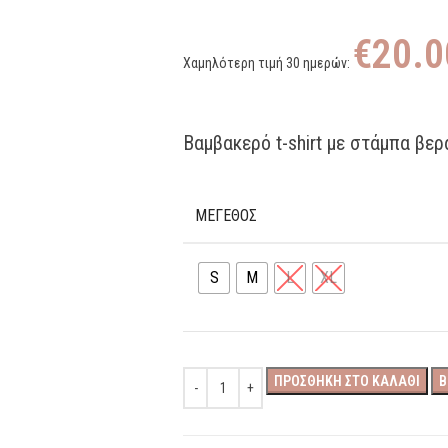
€
20.0
Χαμηλότερη τιμή 30 ημερών:
Βαμβακερό t-shirt με στάμπα βε
ΜΕΓΕΘΟΣ
S
M
L
XL
ΠΡΟΣΘΉΚΗ ΣΤΟ ΚΑΛΆΘΙ
B