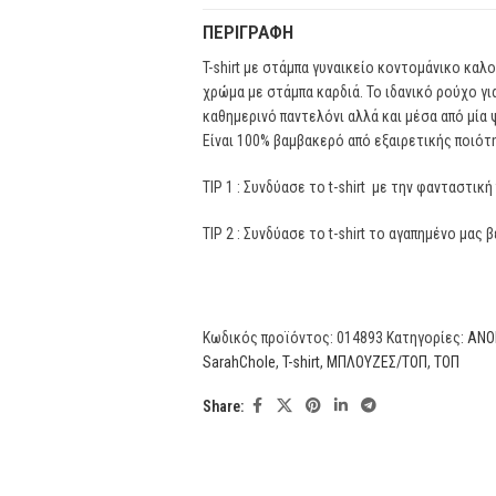
ΠΕΡΙΓΡΑΦΉ
T-shirt με στάμπα γυναικείο κοντομάνικο καλ
χρώμα με στάμπα καρδιά. Το ιδανικό ρούχο γι
καθημερινό παντελόνι αλλά και μέσα από μία
Είναι 100% βαμβακερό από εξαιρετικής ποιότ
TIP 1 : Συνδύασε το t-shirt με την φανταστικ
TIP 2 : Συνδύασε το t-shirt το αγαπημένο μα
Κωδικός προϊόντος:
014893
Κατηγορίες:
ΑΝΟΙ
SarahChole
,
T-shirt
,
ΜΠΛΟΥΖΕΣ/ΤΟΠ
,
ΤΟΠ
Share: