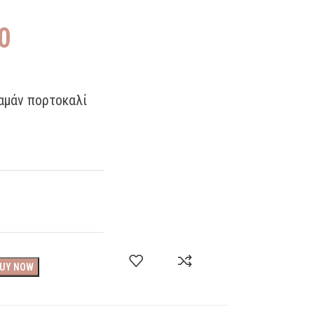
0
ραμάν πορτοκαλί
UY NOW