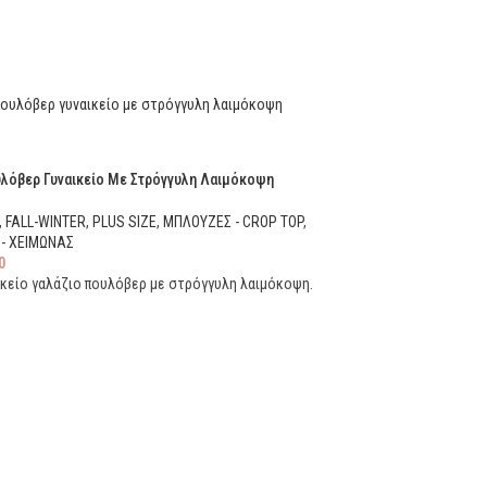
υλόβερ Γυναικείο Με Στρόγγυλη Λαιμόκοψη
,
FALL-WINTER
,
PLUS SIZE
,
ΜΠΛΟΥΖΕΣ - CROP TOP
,
- ΧΕΙΜΩΝΑΣ
0
κείο γαλάζιο πουλόβερ με στρόγγυλη λαιμόκοψη.