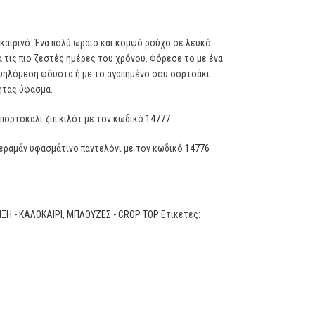
οκαιρινό. Ένα πολύ ωραίο και κομψό ρούχο σε λευκό
α τις πιο ζεστές ημέρες του χρόνου. Φόρεσε το με ένα
 ψηλόμεση φόυστα ή με το αγαπημένο σου σορτσάκι.
ητας ύφασμα.
ή πορτοκαλί ζιπ κιλότ με τον κωδικό
14777
ς βεραμάν υφασμάτινο παντελόνι με τον κωδικό
14776
ΞΗ - ΚΑΛΟΚΑΙΡΙ
,
ΜΠΛΟΥΖΕΣ - CROP TOP
Ετικέτες: