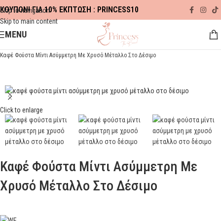
ΚΟΥΠΟΝΙ ΓΙΑ 10% ΕΚΠΤΩΣΗ : PRINCESS10
Skip to navigation
Skip to main content
MENU
Αρχική σελίδα
ΠΡΟΣΦΟΡΕΣ
SPRING-SUMMER
Καφέ Φούστα Μίντι Ασύμμετρη Με Χρυσό Μέταλλο Στο Δέσιμο
Click to enlarge
Καφέ Φούστα Μίντι Ασύμμετρη Με
Χρυσό Μέταλλο Στο Δέσιμο