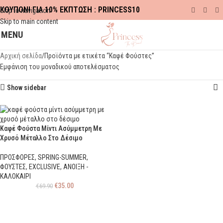
ΚΟΥΠΟΝΙ ΓΙΑ 10% ΕΚΠΤΩΣΗ : PRINCESS10
Skip to navigation
Skip to main content
MENU
Αρχική σελίδα
Προϊόντα με ετικέτα “Καφέ Φούστες”
Εμφάνιση του μοναδικού αποτελέσματος
Show sidebar
Καφέ Φούστα Μίντι Ασύμμετρη Με
Χρυσό Μέταλλο Στο Δέσιμο
ΠΡΟΣΦΟΡΕΣ
,
SPRING-SUMMER
,
ΦΟΥΣΤΕΣ
,
EXCLUSIVE
,
ΑΝΟΙΞΗ -
ΚΑΛΟΚΑΙΡΙ
€
35.00
€
69.90