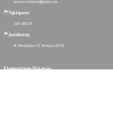
princess.thebrand@gmail.com
Τηλέφωνο:
2351 400379
Διεύθυνση:
Μ. Αλεξάνδρου 32, Κατερίνη 60100
Εξυπηρέτηση Πελατών
Αποστολές Προϊόντων
Τρόποι Πληρωμής
Επιστροφές Προϊόντων
Όροι Χρήσης
Πολιτική Απορρήτου