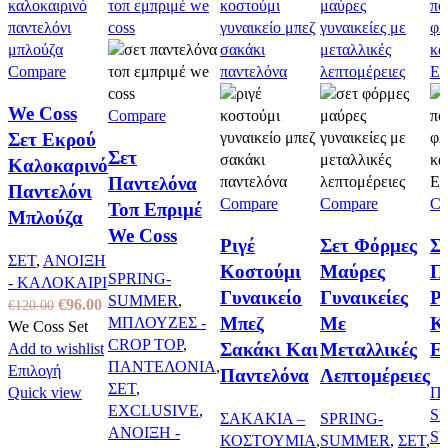
Compare
We Coss
Compare
Σετ Εκρού
Σετ
Καλοκαρινό
Παντελόνα
Παντελόνι
Compare
Compare
Co
Τοπ Επριμέ
Μπλούζα
We Coss
Ριγέ
Σετ Φόρμες
Σ
ΣΕΤ
,
ΑΝΟΙΞΗ
Κοστούμι
Μαύρες
Π
SPRING-
- ΚΑΛΟΚΑΙΡΙ
Γυναικείο
Γυναικείες
Ρ
SUMMER
,
Original
Η
€
96.00
€
120.00
Μπεζ
Με
Κ
ΜΠΛΟΥΖΕΣ -
price
τρέχουσα
We Coss Set
CROP TOP
,
was:
τιμή
Σακάκι Και
Μεταλλικές
E
Add to wishlist
ΠΑΝΤΕΛΟΝΙΑ
,
€120.00.
Αυτό
είναι:
Επιλογή
Παντελόνα
Λεπτομέρειες
ΣΕΤ
,
το
€96.00.
Quick view
Π
EXCLUSIVE
,
προϊόν
SP
ΣΑΚΑΚΙΑ –
SPRING-
ΑΝΟΙΞΗ -
έχει
S
ΚΟΣΤΟΥΜΙΑ
,
SUMMER
,
ΣΕΤ
,