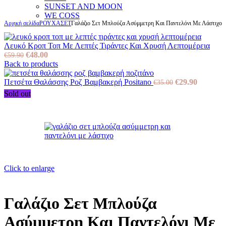
SUNSET AND MOON
WE COSS
Αρχική σελίδα
ΡΟΥΧΑ
ΣΕΤ
Γαλάζιο Σετ Μπλούζα Ασύμμετρη Και Παντελόνι Με Λάστιχο
Λευκό Κροπ Τοπ Με Λεπτές Τιράντες Και Χρυσή Λεπτομέρεια
Original
Η
€
48.00
€
59.90
price
τρέχουσα
Back to products
was:
τιμή
€59.90.
είναι:
Original
Η
Πετσέτα Θαλάσσης Ροζ Βαμβακερή Positano
€
29.90
€
35.00
€48.00.
price
τρέχουσ
Sold out
was:
τιμή
€35.00.
είναι:
€29.90.
Click to enlarge
Γαλάζιο Σετ Μπλούζα
Ασύμμετρη Και Παντελόνι Με