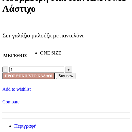
Λάστιχο
Σετ γαλάζιο μπλούζα με παντελόνι
ONE SIZE
ΜΕΓΕΘΟΣ
Γαλάζιο
Σετ
ΠΡΟΣΘΉΚΗ ΣΤΟ ΚΑΛΆΘΙ
Buy now
Μπλούζα
Ασύμμετρη
Add to wishlist
Και
Παντελόνι
Με
Compare
Λάστιχο
ποσότητα
Περιγραφή