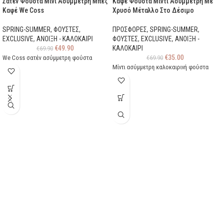
Σατέν Φούστα Μίνι Ασύμμετρη Μπεζ
Καφέ Φούστα Μίντι Ασύμμετρη Με
Καφέ We Coss
Χρυσό Μέταλλο Στο Δέσιμο
SPRING-SUMMER
,
ΦΟΥΣΤΕΣ
,
ΠΡΟΣΦΟΡΕΣ
,
SPRING-SUMMER
,
EXCLUSIVE
,
ΑΝΟΙΞΗ - ΚΑΛΟΚΑΙΡΙ
ΦΟΥΣΤΕΣ
,
EXCLUSIVE
,
ΑΝΟΙΞΗ -
€
49.90
ΚΑΛΟΚΑΙΡΙ
€
69.90
€
35.00
We Coss σατέν ασύμμετρη φούστα
€
69.90
Μίντι ασύμμετρη καλοκαιρινή φούστα