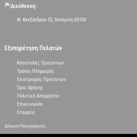
Διεύθυνση:
Μ. Αλεξάνδρου 32, Κατερίνη 60100
Εξυπηρέτηση Πελατών
Αποστολές Προϊόντων
Τρόποι Πληρωμής
Επιστροφές Προϊόντων
Όροι Χρήσης
Πολιτική Απορρήτου
Επικοινωνία
Εταιρεία
Δήλωση Υπαναχώρησης