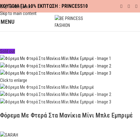
ΚΟΥΠΟΝΙ ΓΙΑ 10% ΕΚΠΤΩΣΗ : PRINCESS10
Skip to navigation
Skip to main content
MENU
Αρχική σελίδα
ΠΡΟΣΦΟΡΕΣ
FALL-WINTER
Sold out
Click to enlarge
Φόρεμα Με Φτερά Στα Μανίκια Μίνι Μπλε Εμπριμέ