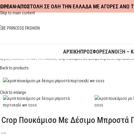
ΩΡΕΑΝ ΑΠΟΣΤΟΛΗ ΣΕ ΟΛΗ ΤΗΝ ΕΛΛΑΔΑ ΜΕ ΑΓΟΡΕΣ ΑΝΩ Τ
Skip to navigation
Skip to main content
ΑΡΧΙΚΗ
ΠΡΟΣΦΟΡΕΣ
ΑΝΟΙΞΗ – 
Αρχική σελίδα
ΡΟΥΧΑ
ΠΟΥΚΑΜΙΣΑ
Crop Πουκάμισο Με Δέσιμο Μπροστά Πορτοκαλί W
Back to products
Click to enlarge
Crop Πουκάμισο Με Δέσιμο Μπροστά 