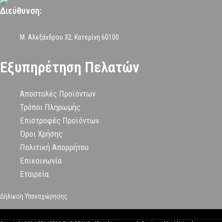
Διεύθυνση:
Μ. Αλεξάνδρου 32, Κατερίνη 60100
Εξυπηρέτηση Πελατών
Αποστολές Προϊόντων
Τρόποι Πληρωμής
Επιστροφές Προϊόντων
Όροι Χρήσης
Πολιτική Απορρήτου
Επικοινωνία
Εταιρεία
Δήλωση Υπαναχώρησης