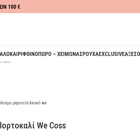
ΩΝ 100 €
ΚΑΛΟΚΑΙΡΙ
ΦΘΙΝΟΠΩΡΟ – ΧΕΙΜΩΝΑΣ
ΡΟΥΧΑ
EXCLUSIVE
ΑΞΕΣ
e Coss
Πορτοκαλί We Coss