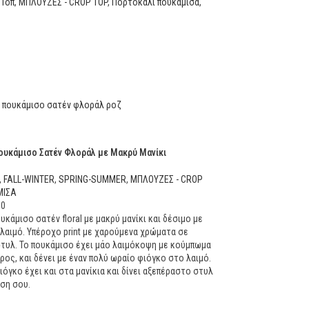
 Τοπ
,
ΜΠΛΟΥΖΕΣ - CROP TOP
,
Πορτοκαλί πουκάμισα
,
Πουκάμισο Σατέν Φλοράλ με Μακρύ Μανίκι
,
FALL-WINTER
,
SPRING-SUMMER
,
ΜΠΛΟΥΖΕΣ - CROP
ΜΙΣΑ
90
υκάμισο σατέν floral με μακρύ μανίκι και δέσιμο με
λαιμό. Υπέροχο print με χαρούμενα χρώματα σε
τυλ. Το πουκάμισο έχει μάο λαιμόκοψη με κούμπωμα
ρος, και δένει με έναν πολύ ωραίο φιόγκο στο λαιμό.
ιόγκο έχει και στα μανίκια και δίνει αξεπέραστο στυλ
ση σου.