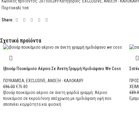
Κωδικός προϊόντος:
261500289
Κατηγορίες:
EXCLUSIVE
,
ΑΝΟΙΞΗ - ΚΑΛΟΚΑΙΡ
Πορτοκαλί τοπ
Share:
Σχετικά προϊόντα
Ιβουάρ Πουκάμισο Αέρινο Σε Άνετη Γραμμή Ημιδιάφανο We Coss
Σατέ
ΠΟΥΚΑΜΙΣΑ
,
EXCLUSIVE
,
ΑΝΟΙΞΗ - ΚΑΛΟΚΑΙΡΙ
ΠΡΟ
€
96.00
€
76.80
ΧΕΙΜ
Ιβουάρ πουκάμισο αέρινο σε άνετη φαρδιά γραμμή. Αέρινο
€
89.
πουκάμισο σε εκρού/ivory απόχρωση με ημιδιάφανη υφή που
Εμπρι
αποπνέει κομψότητα και φυσική