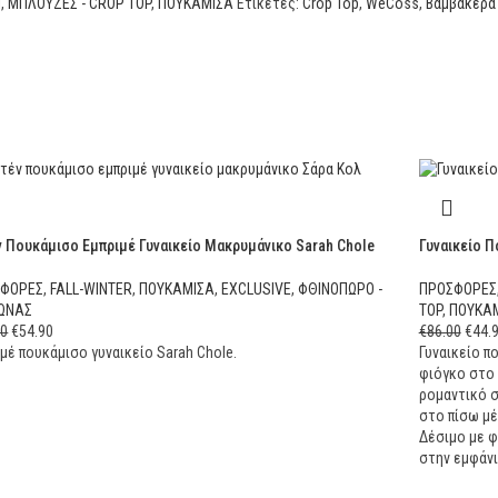
Ι
,
ΜΠΛΟΥΖΕΣ - CROP TOP
,
ΠΟΥΚΑΜΙΣΑ
Ετικέτες:
Crop Top
,
WeCoss
,
Βαμβακερά
ν Πουκάμισο Εμπριμέ Γυναικείο Μακρυμάνικο Sarah Chole
Γυναικείο 
ΣΦΟΡΕΣ
,
FALL-WINTER
,
ΠΟΥΚΑΜΙΣΑ
,
EXCLUSIVE
,
ΦΘΙΝΟΠΩΡΟ -
ΠΡΟΣΦΟΡΕΣ
ΩΝΑΣ
TOP
,
ΠΟΥΚΑ
90
€
54.90
€
86.00
€
44.
μέ πουκάμισο γυναικείο Sarah Chole.
Γυναικείο πο
φιόγκο στο 
ρομαντικό σ
στο πίσω μέ
Δέσιμο με φ
στην εμφάνι