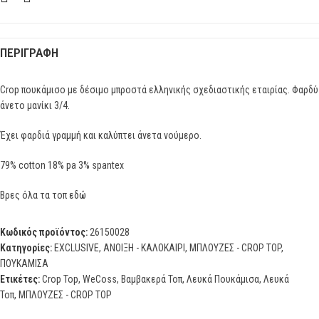
ΠΕΡΙΓΡΑΦΉ
Crop πουκάμισο με δέσιμο μπροστά ελληνικής σχεδιαστικής εταιρίας. Φαρδύ
άνετο μανίκι 3/4.
Έχει φαρδιά γραμμή και καλύπτει άνετα νούμερο.
79% cotton 18% pa 3% spantex
Βρες όλα τα τοπ
εδώ
Κωδικός προϊόντος:
26150028
Κατηγορίες:
EXCLUSIVE
,
ΑΝΟΙΞΗ - ΚΑΛΟΚΑΙΡΙ
,
ΜΠΛΟΥΖΕΣ - CROP TOP
,
ΠΟΥΚΑΜΙΣΑ
Ετικέτες:
Crop Top
,
WeCoss
,
Βαμβακερά Τοπ
,
Λευκά Πουκάμισα
,
Λευκά
Τοπ
,
ΜΠΛΟΥΖΕΣ - CROP TOP