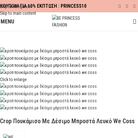
ΚΟΥΠΟΝΙ ΓΙΑ 10% ΕΚΠΤΩΣΗ : PRINCESS10
Skip to navigation
Skip to main content
MENU
Αρχική σελίδα
ΡΟΥΧΑ
ΠΟΥΚΑΜΙΣΑ
Click to enlarge
Crop Πουκάμισο Με Δέσιμο Μπροστά Λευκό We Coss