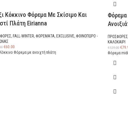
ι Κόκκινο Φόρεμα Με Σκίσιμο Και
Φόρεμα
στί Πλάτη Eirianna
Ανοιξιά
ΣΦΟΡΕΣ
,
FALL-WINTER
,
ΦΟΡΕΜΑΤΑ
,
EXCLUSIVE
,
ΦΘΙΝΟΠΩΡΟ -
ΠΡΟΣΦΟΡΕΣ
ΩΝΑΣ
ΚΑΛΟΚΑΙΡΙ
€
60.00
00
€
79.
€
129.00
 Κόκκινο Φόρεμα με ανοιχτή πλάτη
Φόρεμα midi 