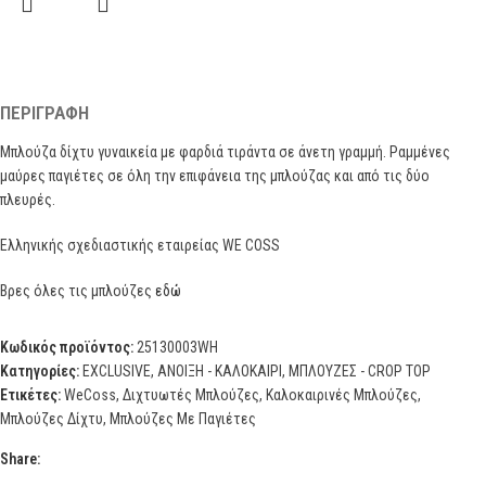
ΠΕΡΙΓΡΑΦΉ
Μπλούζα δίχτυ γυναικεία με φαρδιά τιράντα σε άνετη γραμμή. Ραμμένες
μαύρες παγιέτες σε όλη την επιφάνεια της μπλούζας και από τις δύο
πλευρές.
Ελληνικής σχεδιαστικής εταιρείας WE COSS
Βρες όλες τις μπλούζες
εδώ
Κωδικός προϊόντος:
25130003WH
Κατηγορίες:
EXCLUSIVE
,
ΑΝΟΙΞΗ - ΚΑΛΟΚΑΙΡΙ
,
ΜΠΛΟΥΖΕΣ - CROP TOP
Ετικέτες:
WeCoss
,
Διχτυωτές Μπλούζες
,
Καλοκαιρινές Μπλούζες
,
Μπλούζες Δίχτυ
,
Μπλούζες Με Παγιέτες
Share: