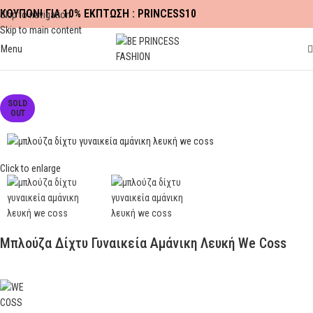
ΚΟΥΠΟΝΙ ΓΙΑ 10% ΕΚΠΤΩΣΗ : PRINCESS10
Skip to navigation
Skip to main content
Menu
Αρχική σελίδα
ΡΟΥΧΑ
ΜΠΛΟΥΖΕΣ - CROP TOP
SOLD
OUT
Click to enlarge
Μπλούζα Δίχτυ Γυναικεία Αμάνικη Λευκή We Coss