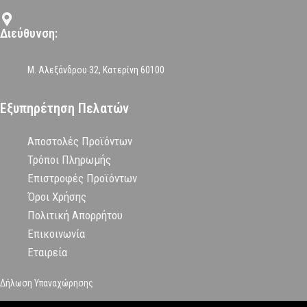
Διεύθυνση:
Μ. Αλεξάνδρου 32, Κατερίνη 60100
Εξυπηρέτηση Πελατών
Αποστολές Προϊόντων
Τρόποι Πληρωμής
Επιστροφές Προϊόντων
Όροι Χρήσης
Πολιτική Απορρήτου
Επικοινωνία
Εταιρεία
Δήλωση Υπαναχώρησης