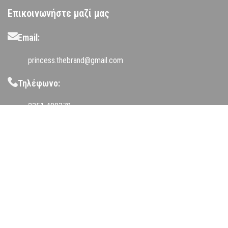
Επικοινωνήστε μαζί μας
Email:
princess.thebrand@gmail.com
Τηλέφωνο:
2351 400379
Διεύθυνση:
Μ. Αλεξάνδρου 32, Κατερίνη 60100
Εξυπηρέτηση Πελατών
Αποστολές Προϊόντων