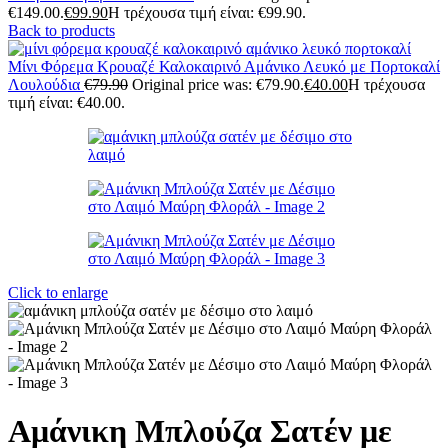
€149.00.
€
99.90
Η τρέχουσα τιμή είναι: €99.90.
Back to products
Μίνι Φόρεμα Κρουαζέ Καλοκαιρινό Αμάνικο Λευκό με Πορτοκαλί
Λουλούδια
€
79.90
Original price was: €79.90.
€
40.00
Η τρέχουσα
τιμή είναι: €40.00.
Click to enlarge
Αμάνικη Μπλούζα Σατέν με