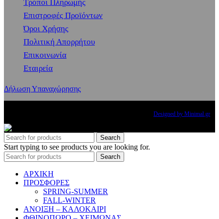
Τρόποι Πληρωμής
Επιστροφές Προϊόντων
Όροι Χρήσης
Πολιτική Απορρήτου
Επικοινωνία
Εταιρεία
Δήλωση Υπαναχώρησης
Copyright
2024 PRINCESS THE BRAND. All rights reserved.
Designed by Minimal.gr
Search
Start typing to see products you are looking for.
Search
ΑΡΧΙΚΗ
ΠΡΟΣΦΟΡΕΣ
SPRING-SUMMER
FALL-WINTER
ΑΝΟΙΞΗ – ΚΑΛΟΚΑΙΡΙ
ΦΘΙΝΟΠΩΡΟ – ΧΕΙΜΩΝΑΣ