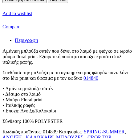
Add to wishlist
Compare
Περιγραφή
Αμάνικη μπλούζα σατέν που δένει στο λαιμό με φιόγκο σε ωραίο
μάυρο floral print. Εξαιρετική ποιότητα και αξεπέραστο στυλ
ιταλικής ραφής.
Συνδύασε την μπλούζα με το αγαπημένο μας φλοράλ παντελόνι
στο ίδιο print και ύφασμα με τον κωδικό
014840
• Αμάνικη μπλούζα σατέν
• Δέσιμο στο λαιμό
• Μαύρο Floral print
• Ιταλικής ραφής
• Εποχή: Άνοιξη/Καλοκαίρι
Σύνθεση: 100% POLYESTER
Κωδικός προϊόντος:
014839
Κατηγορίες:
SPRING-SUMMER
,
ΑΝΟΙΞΗ - ΚΑΛΟΚΑΙΡΙ
,
ΜΠΛΟΥΖΕΣ - CROP TOP
,