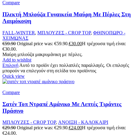
Compare
Πλεκτή Μπλούζα Γυναικεία Μαύρη Με Πέρλες Στη
Λαιμόκοψη
FALL-WINTER
,
ΜΠΛΟΥΖΕΣ - CROP TOP
,
ΦΘΙΝΟΠΩΡΟ -
ΧΕΙΜΩΝΑΣ
€
59.90
Original price was: €59.90.
€
30.00
Η τρέχουσα τιμή είναι:
€30.00.
Μαύρη μπλούζα μακρυμάνικη με πέρλες.
Add to wishlist
Επιλογή
Αυτό το προϊόν έχει πολλαπλές παραλλαγές. Οι επιλογές
μπορούν να επιλεγούν στη σελίδα του προϊόντος
Quick view
Compare
Σατέν Τοπ Ντραπέ Αμάνικο Με Λεπτές Τιράντες
Πράσινο
ΜΠΛΟΥΖΕΣ - CROP TOP
,
ΑΝΟΙΞΗ - ΚΑΛΟΚΑΙΡΙ
€
29.90
Original price was: €29.90.
€
24.00
Η τρέχουσα τιμή είναι:
€24.00.