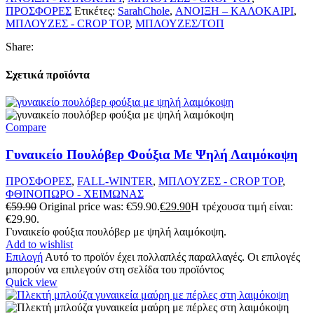
ΠΡΟΣΦΟΡΕΣ
Ετικέτες:
SarahChole
,
ΑΝΟΙΞΗ – ΚΑΛΟΚΑΙΡΙ
,
ΜΠΛΟΥΖΕΣ - CROP TOP
,
ΜΠΛΟΥΖΕΣ/ΤΟΠ
Share:
Σχετικά προϊόντα
Compare
Γυναικείο Πουλόβερ Φούξια Με Ψηλή Λαιμόκοψη
ΠΡΟΣΦΟΡΕΣ
,
FALL-WINTER
,
ΜΠΛΟΥΖΕΣ - CROP TOP
,
ΦΘΙΝΟΠΩΡΟ - ΧΕΙΜΩΝΑΣ
€
59.90
Original price was: €59.90.
€
29.90
Η τρέχουσα τιμή είναι:
€29.90.
Γυναικείο φούξια πουλόβερ με ψηλή λαιμόκοψη.
Add to wishlist
Επιλογή
Αυτό το προϊόν έχει πολλαπλές παραλλαγές. Οι επιλογές
μπορούν να επιλεγούν στη σελίδα του προϊόντος
Quick view