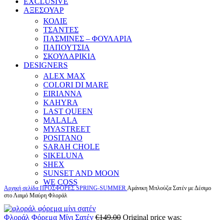
EXCLUSIVE
ΑΞΕΣΟΥΑΡ
ΚΟΛΙΕ
ΤΣΑΝΤΕΣ
ΠΑΣΜΙΝΕΣ – ΦΟΥΛΑΡΙΑ
ΠΑΠΟΥΤΣΙΑ
ΣΚΟΥΛΑΡΙΚΙΑ
DESIGNERS
ALEX MAX
COLORI DI MARE
EIRIANNA
KAHYRA
LAST QUEEN
MALALA
MYASTREET
POSITANO
SARAH CHOLE
SIKELUNA
SHEX
SUNSET AND MOON
WE COSS
Αρχική σελίδα
ΠΡΟΣΦΟΡΕΣ
SPRING-SUMMER
Αμάνικη Μπλούζα Σατέν με Δέσιμο
στο Λαιμό Μαύρη Φλοράλ
Φλοράλ Φόρεμα Μίνι Σατέν
€
149.00
Original price was: