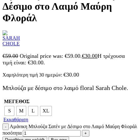
Δέσιμο στο Λαιμό Μαύρη
Φλοράλ
€
59.00
Original price was: €59.00.
€
30.00
Η τρέχουσα
τιμή είναι: €30.00.
€
30.00
Χαμηλότερη τιμή 30 ημερών:
Μπλούζα με δέσιμο στο λαιμό floral Sarah Chole.
ΜΕΓΕΘΟΣ
S
M
L
XL
Εκκαθάριση
Αμάνικη Μπλούζα Σατέν με Δέσιμο στο Λαιμό Μαύρη Φλοράλ
ποσότητα
Προσθήκη στο καλάθι
Buy now