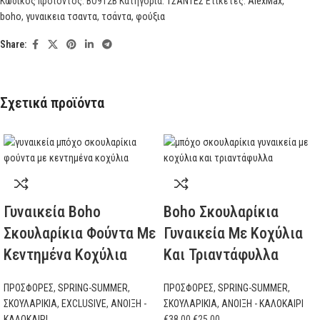
Κωδικός προϊόντος:
BO912B
Κατηγορία:
ΤΣΑΝΤΕΣ
Ετικέτες:
AlexMax
,
boho
,
γυναικεια τσαντα
,
τσάντα
,
φούξια
Share:
Σχετικά προϊόντα
Γυναικεία Boho
Boho Σκουλαρίκια
Σκουλαρίκια Φούντα Με
Γυναικεία Με Κοχύλια
Κεντημένα Κοχύλια
Και Τριαντάφυλλα
ΠΡΟΣΦΟΡΕΣ
,
SPRING-SUMMER
,
ΠΡΟΣΦΟΡΕΣ
,
SPRING-SUMMER
,
ΣΚΟΥΛΑΡΙΚΙΑ
,
EXCLUSIVE
,
ΑΝΟΙΞΗ -
ΣΚΟΥΛΑΡΙΚΙΑ
,
ΑΝΟΙΞΗ - ΚΑΛΟΚΑΙΡΙ
ΚΑΛΟΚΑΙΡΙ
€
38.00
€
25.00