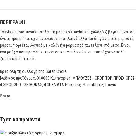
ΠΕΡΙΓΡΑΦΉ
Τουνίκ μακριά γυναικεία πλεκτή με μακρύ μανίκι και χαλαρό ζιβάγκο. Είναι σε
άνετη γραμμή και έχει ανοίγματα στα πλαϊνά αλλά και διαγώνια στο μπροστά
μέρος. Φοριέται ιδανικά με κολάν ή εφαρμοστό παντελόνι από μέσα. Είναι
ένα ρούχο που προσδίδει φινέτσα και στυλ ενώ είναι ταυτόχρονα πολύ
ζεστό και ποιοτικό.
Βρες όλη τη συλλογή της
Sarah Chole
Κωδικός προϊόντος:
018009
Κατηγορίες:
ΜΠΛΟΥΖΕΣ - CROP TOP
,
ΠΡΟΣΦΟΡΕΣ
,
ΦΘΙΝΟΠΩΡΟ - ΧΕΙΜΩΝΑΣ
,
ΦΟΡΕΜΑΤΑ
Ετικέτες:
SarahChole
,
Τουνίκ
Share:
Σχετικά προϊόντα