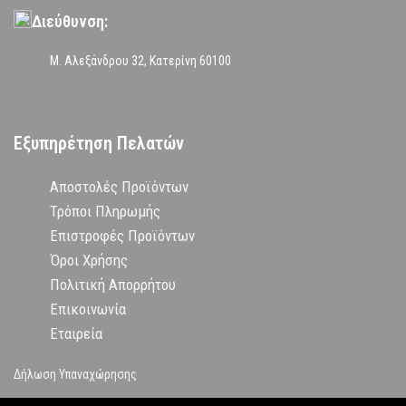
Διεύθυνση:
Μ. Αλεξάνδρου 32, Κατερίνη 60100
Εξυπηρέτηση Πελατών
Αποστολές Προϊόντων
Τρόποι Πληρωμής
Επιστροφές Προϊόντων
Όροι Χρήσης
Πολιτική Απορρήτου
Επικοινωνία
Εταιρεία
Δήλωση Υπαναχώρησης