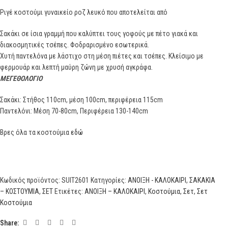
Ριγέ κοστούμι γυναικείο ροζ λευκό που αποτελείται από
Σακάκι σε ίσια γραμμή που καλύπτει τους γοφούς με πέτο γιακά και
διακοσμητικές τσέπες. Φοδραρισμένο εσωτερικά.
Χυτή παντελόνα με λάστιχο στη μέση πιέτες και τσέπες. Κλείσιμο με
φερμουάρ και λεπτή μαύρη ζώνη με χρυσή αγκράφα.
ΜΕΓΕΘΟΛΟΓΙΟ
Σακάκι: Στήθος 110cm, μέση 100cm, περιφέρεια 115cm
Παντελόνι: Μέση 70-80cm, Περιφέρεια 130-140cm
Βρες όλα τα κοστούμια
εδώ
Κωδικός προϊόντος:
SUIT2601
Κατηγορίες:
ΑΝΟΙΞΗ - ΚΑΛΟΚΑΙΡΙ
,
ΣΑΚΑΚΙΑ
– ΚΟΣΤΟΥΜΙΑ
,
ΣΕΤ
Ετικέτες:
ΑΝΟΙΞΗ – ΚΑΛΟΚΑΙΡΙ
,
Κοστούμια
,
Σετ
,
Σετ
Κοστούμια
Share: