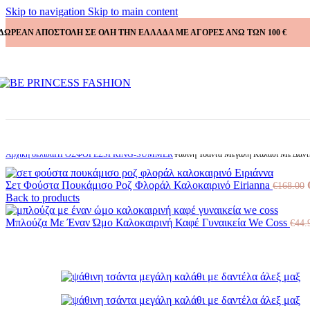
Skip to navigation
Skip to main content
ΔΩΡΕΑΝ ΑΠΟΣΤΟΛΗ ΣΕ ΟΛΗ ΤΗΝ ΕΛΛΑΔΑ ΜΕ ΑΓΟΡΕΣ ΑΝΩ ΤΩΝ 100 €
Αρχική σελίδα
ΠΡΟΣΦΟΡΕΣ
SPRING-SUMMER
Ψάθινη Τσάντα Μεγάλη Καλάθι Με Δαντ
Σετ Φούστα Πουκάμισο Ροζ Φλοράλ Καλοκαιρινό Eirianna
€
168.00
Back to products
Μπλούζα Με Έναν Ώμο Καλοκαιρινή Καφέ Γυναικεία We Coss
€
44.