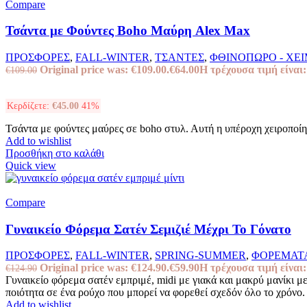
Compare
Τσάντα με Φούντες Boho Μαύρη Alex Max
ΠΡΟΣΦΟΡΕΣ
,
FALL-WINTER
,
ΤΣΑΝΤΕΣ
,
ΦΘΙΝΟΠΩΡΟ - ΧΕ
Original price was: €109.00.
€
64.00
Η τρέχουσα τιμή είναι:
€
109.00
Κερδίζετε:
€
45.00
41%
Τσάντα με φούντες μαύρες σε boho στυλ. Αυτή η υπέροχη χειροποί
Add to wishlist
Προσθήκη στο καλάθι
Quick view
Compare
Γυναικείο Φόρεμα Σατέν Σεμιζιέ Μέχρι Το Γόνατο
ΠΡΟΣΦΟΡΕΣ
,
FALL-WINTER
,
SPRING-SUMMER
,
ΦΟΡΕΜΑΤ
Original price was: €124.90.
€
59.90
Η τρέχουσα τιμή είναι:
€
124.90
Γυναικείο φόρεμα σατέν εμπριμέ, midi με γιακά και μακρύ μανίκι με
ποιότητα σε ένα ρούχο που μπορεί να φορεθεί σχεδόν όλο το χρόνο.
Add to wishlist