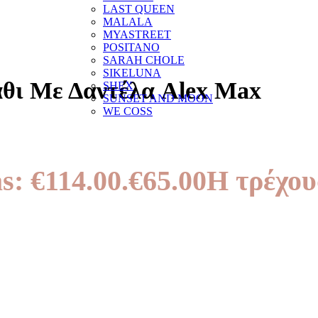
LAST QUEEN
MALALA
MYASTREET
POSITANO
SARAH CHOLE
SIKELUNA
θι Με Δαντέλα Alex Max
SHEX
SUNSET AND MOON
WE COSS
s: €114.00.
€
65.00
Η τρέχουσ