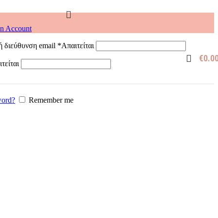
an Account
ή διεύθυνση email
*
Απαιτείται
€
0.0
τείται
word?
Remember me