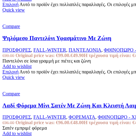
Επιλογή
Αυτό το προϊόν έχει πολλαπλές παραλλαγές. Οι επιλογές μ
Quick view
Compare
Ψηλόμεσο Παντελόνι Υφασμάτινο Με Ζώνη
ΠΡΟΣΦΟΡΕΣ
,
FALL-WINTER
,
ΠΑΝΤΕΛΟΝΙΑ
,
ΦΘΙΝΟΠΩΡΟ 
Original price was: €99.00.
€
49.90
Η τρέχουσα τιμή είναι: €
€
99.00
Παντελόνι σε ίσια γραμμή με πιέτες και ζώνη
Add to wishlist
Επιλογή
Αυτό το προϊόν έχει πολλαπλές παραλλαγές. Οι επιλογές μ
Quick view
Compare
Λαδί Φόρεμα Μίνι Σατέν Με Ζώνη Και Κλειστή Λα
ΠΡΟΣΦΟΡΕΣ
,
FALL-WINTER
,
ΦΟΡΕΜΑΤΑ
,
ΦΘΙΝΟΠΩΡΟ - 
Original price was: €96.00.
€
48.00
Η τρέχουσα τιμή είναι: €
€
96.00
Σατέν εμπριμέ φόρεμα
Add to wishlist