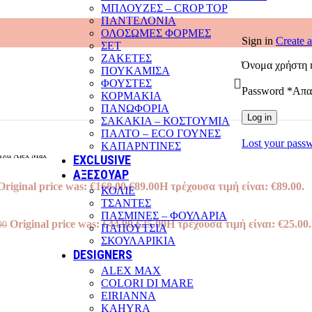
ΜΠΛΟΥΖΕΣ – CROP TOP
ΠΑΝΤΕΛΟΝΙΑ
ΟΛΟΣΩΜΕΣ ΦΟΡΜΕΣ
Sign in
Create 
ΣΕΤ
ΖΑΚΕΤΕΣ
Όνομα χρήστη 
ΠΟΥΚΑΜΙΣΑ
ΦΟΥΣΤΕΣ
Password
*
Απαι
ΚΟΡΜΑΚΙΑ
ΠΑΝΩΦΟΡΙΑ
Log in
ΣΑΚΑΚΙΑ – ΚΟΣΤΟΥΜΙΑ
ΠΑΛΤΟ – ECO ΓΟΥΝΕΣ
Lost your pass
ΚΑΠΑΡΝΤΙΝΕΣ
έλα Alex Max
EXCLUSIVE
ΑΞΕΣΟΥΑΡ
Original price was: €168.00.
€
89.00
Η τρέχουσα τιμή είναι: €89.00.
ΚΟΛΙΕ
ΤΣΑΝΤΕΣ
ΠΑΣΜΙΝΕΣ – ΦΟΥΛΑΡΙΑ
Original price was: €44.90.
€
25.00
Η τρέχουσα τιμή είναι: €25.00.
90
ΠΑΠΟΥΤΣΙΑ
ΣΚΟΥΛΑΡΙΚΙΑ
DESIGNERS
ALEX MAX
COLORI DI MARE
EIRIANNA
KAHYRA