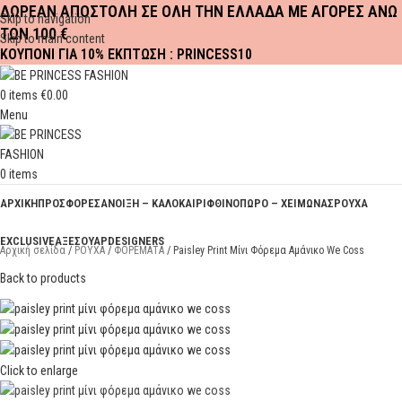
ΔΩΡΕΑΝ ΑΠΟΣΤΟΛΗ ΣΕ ΟΛΗ ΤΗΝ ΕΛΛΑΔΑ ΜΕ ΑΓΟΡΕΣ ΑΝΩ
Skip to navigation
ΤΩΝ 100 €
Skip to main content
ΚΟΥΠΟΝΙ ΓΙΑ 10% ΕΚΠΤΩΣΗ : PRINCESS10
0
items
€
0.00
Menu
0
items
ΑΡΧΙΚΗ
ΠΡΟΣΦΟΡΕΣ
ΑΝΟΙΞΗ – ΚΑΛΟΚΑΙΡΙ
ΦΘΙΝΟΠΩΡΟ – ΧΕΙΜΩΝΑΣ
ΡΟΥΧΑ
EXCLUSIVE
ΑΞΕΣΟΥΑΡ
DESIGNERS
Αρχική σελίδα
ΡΟΥΧΑ
ΦΟΡΕΜΑΤΑ
Paisley Print Μίνι Φόρεμα Αμάνικο We Coss
Back to products
Click to enlarge