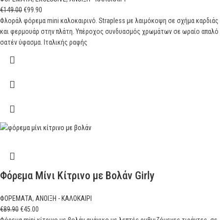
€
149.00
€
99.90
Φλοράλ φόρεμα mini καλοκαιρινό. Strapless με λαιμόκοψη σε σχήμα καρδιάς
και φερμουάρ στην πλάτη. Υπέροχος συνδυασμός χρωμάτων σε ωραίο απαλό
σατέν ύφασμα. Ιταλικής ραφής
Φόρεμα Μίνι Κίτρινο με Βολάν Girly
ΦΟΡΕΜΑΤΑ
,
ΑΝΟΙΞΗ - ΚΑΛΟΚΑΙΡΙ
€
89.90
€
45.00
Φόρεμα mini κίτρινο με βολάν αμάνικο με λεπτές ρυθμιζόμενες τιράντες, σε