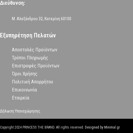
Διεύθυνση:
Μ. Αλεξάνδρου 32, Κατερίνη 60100
Εξυπηρέτηση Πελατών
Αποστολές Προϊόντων
Τρόποι Πληρωμής
Επιστροφές Προϊόντων
Όροι Χρήσης
Πολιτική Απορρήτου
Επικοινωνία
Εταιρεία
Δήλωση Υπαναχώρησης
Copyright
2024 PRINCESS THE BRAND. All rights reserved.
Designed by Minimal.gr