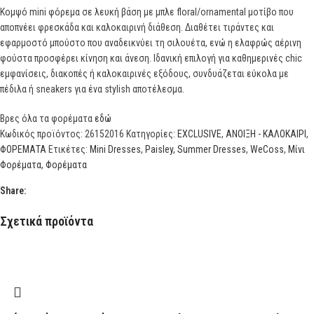
Κομψό mini φόρεμα σε λευκή βάση με μπλε floral/ornamental μοτίβο που
αποπνέει φρεσκάδα και καλοκαιρινή διάθεση. Διαθέτει τιράντες και
εφαρμοστό μπούστο που αναδεικνύει τη σιλουέτα, ενώ η ελαφρώς αέρινη
φούστα προσφέρει κίνηση και άνεση. Ιδανική επιλογή για καθημερινές chic
εμφανίσεις, διακοπές ή καλοκαιρινές εξόδους, συνδυάζεται εύκολα με
πέδιλα ή sneakers για ένα stylish αποτέλεσμα.
Βρες όλα τα φορέματα
εδώ
Κωδικός προϊόντος:
26152016
Κατηγορίες:
EXCLUSIVE
,
ΑΝΟΙΞΗ - ΚΑΛΟΚΑΙΡΙ
,
ΦΟΡΕΜΑΤΑ
Ετικέτες:
Mini Dresses
,
Paisley
,
Summer Dresses
,
WeCoss
,
Μίνι
Φορέματα
,
Φορέματα
Share:
Σχετικά προϊόντα