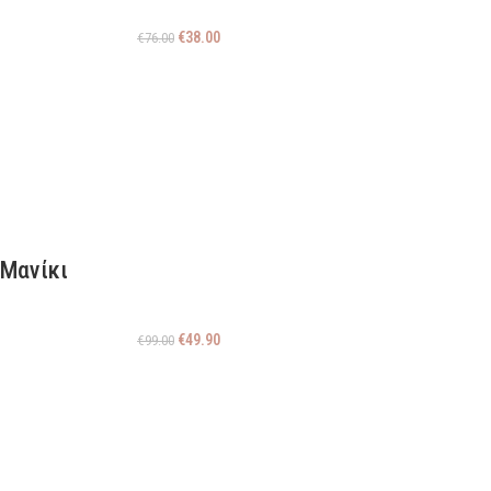
€
38.00
€
76.00
 Μανίκι
€
49.90
€
99.00