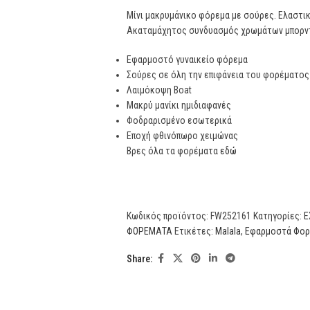
Μίνι μακρυμάνικο φόρεμα με σούρες. Ελαστι
Ακαταμάχητος συνδυασμός χρωμάτων μπορντ
Εφαρμοστό γυναικείο φόρεμα
Σούρες σε όλη την επιφάνεια του φορέματος
Λαιμόκοψη Boat
Μακρύ μανίκι ημιδιαφανές
Φοδραρισμένο εσωτερικά
Εποχή φθινόπωρο χειμώνας
Βρες όλα τα φορέματα
εδώ
Κωδικός προϊόντος:
FW252161
Κατηγορίες:
E
ΦΟΡΕΜΑΤΑ
Ετικέτες:
Malala
,
Εφαρμοστά Φορ
Share: