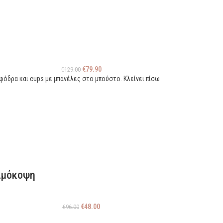
€
79.90
€
129.00
φόδρα και cups με μπανέλες στο μπούστο. Κλείνει πίσω
αιμόκοψη
€
48.00
€
96.00