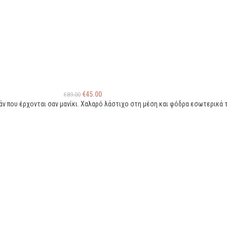
€
45.00
€
89.00
άν που έρχονται σαν μανίκι. Χαλαρό λάστιχο στη μέση και φόδρα εσωτερικά