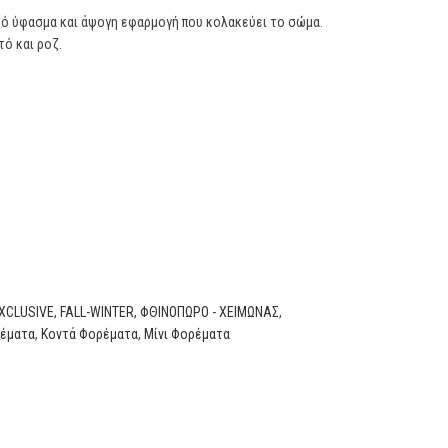
κό ύφασμα και άψογη εφαρμογή που κολακεύει το σώμα.
ό και ροζ.
XCLUSIVE
,
FALL-WINTER
,
ΦΘΙΝΟΠΩΡΟ - ΧΕΙΜΩΝΑΣ
,
έματα
,
Κοντά Φορέματα
,
Μίνι Φορέματα