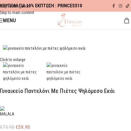
ΚΟΥΠΟΝΙ ΓΙΑ 10% ΕΚΠΤΩΣΗ : PRINCESS10
Skip to navigation
Skip to main content
MENU
Αρχική σελίδα
ΡΟΥΧΑ
ΠΑΝΤΕΛΟΝΙΑ
Click to enlarge
Γυναικείο Παντελόνι Με Πιέτες Ψηλόμεσο Εκάι
€
75.90
€
59.90