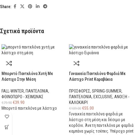
Share:
Σχετικά προϊόντα
Μπορντό Παντελόνα Χυτή Με
Γυναικεία Παντελόνα Φαρδιά Με
Λάστιχο Στην Μέση
Λάστιχο Print Καραβάκια
FALL-WINTER
,
ΠΑΝΤΕΛΟΝΙΑ
,
ΠΡΟΣΦΟΡΕΣ
,
SPRING-SUMMER
,
ΦΘΙΝΟΠΩΡΟ - ΧΕΙΜΩΝΑΣ
ΠΑΝΤΕΛΟΝΙΑ
,
EXCLUSIVE
,
ΑΝΟΙΞΗ -
€
39.90
ΚΑΛΟΚΑΙΡΙ
€
79.90
Μπορντό παντελόνα με λάστιχο
€
55.00
€
109.00
Γυναικεία παντελόνα φαρδιά με
λάστιχο στη μέση και δέσιμο με
κορδόνι. Άνετη παντελόνα με φαρδιά
καμπάνα χωρίς τσέπες. Υπέροχο print