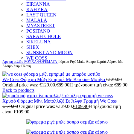
EIRIANNA
KAHYRA
LAST QUEEN
MALALA
MYASTREET
POSITANO
SARAH CHOLE
SIKELUNA
SHEX
SUNSET AND MOON
WE COSS
Αρχική σελίδα
ΡΟΥΧΑ
ΦΟΡΕΜΑΤΑ
Φόρεμα Ριγέ Μπλε Άσπρο Σεμιζιέ Αέρινο Με
Δέσιμο Στην Πλάτη
We Coss Φόρεμα Μάξι Εμπριμέ Με Baroque Μοτίβο
€
129.00
Original price was: €129.00.
€
89.90
Η τρέχουσα τιμή είναι: €89.90.
Back to products
Χρυσό Φόρεμα Μίνι Μεταλλιζέ Σε Άλφα Γραμμή We Coss
€
139.00
Original price was: €139.00.
€
109.90
Η τρέχουσα τιμή
είναι: €109.90.