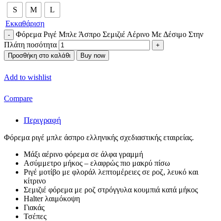
S
M
L
Εκκαθάριση
Φόρεμα Ριγέ Μπλε Άσπρο Σεμιζιέ Αέρινο Με Δέσιμο Στην
Πλάτη ποσότητα
Προσθήκη στο καλάθι
Buy now
Add to wishlist
Compare
Περιγραφή
Φόρεμα ριγέ μπλε άσπρο ελληνικής σχεδιαστικής εταιρείας.
Μάξι αέρινο φόρεμα σε άλφα γραμμή
Ασύμμετρο μήκος – ελαφρώς πιο μακρύ πίσω
Ριγέ μοτίβο με φλοράλ λεπτομέρειες σε ροζ, λευκό και
κίτρινο
Σεμιζιέ φόρεμα με ροζ στρόγγυλα κουμπιά κατά μήκος
Halter λαιμόκοψη
Γιακάς
Τσέπες