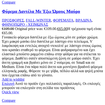
Compare
Φόρεμα Δαντέλα Με Έξω Ώμους Μαύρο
ΠΡΟΣΦΟΡΕΣ
,
FALL-WINTER
,
ΦΟΡΕΜΑΤΑ
,
ΒΡΑΔΙΝΑ
,
ΦΘΙΝΟΠΩΡΟ - ΧΕΙΜΩΝΑΣ
€
109.00
Original price was: €109.00.
€
65.00
Η τρέχουσα τιμή είναι:
€65.00.
Γυναικείο φόρεμα δαντέλα με έξω ώμους μίνι σε μαύρο χρώμα.
Έχει μακρύ μανίκι όλο δαντέλα με λάστιχο στο τελείωμα, V
λαιμόκοψη και εντελώς ανοιχτό ντεκολτέ με λάστιχο στους ώμους
που κρατάει σταθερό το φόρεμα. Είναι φοδραρισμένο και έχει
ελαστικό μπούστο ραμμένο επάνω στην φόδρα για να στέκεται το
φόρεμα. Διαθέτει σατέν αποσπώμενη ζώνη σε μαύρο σατέν. Έχει
άνετη γραμμή και βγαίνει μόνο σε 2 νούμερα, σε Small και σε
Medium. Είναι ένα πάρα πολύ άνετο και μοντέρνο βραδινό φόρεμα
ελληνικής ραφής. Φόρεσε το με γόβα, πέδιλο αλλά και ψηλή μπότα
που έρχεται επάνω από το γόνατο.
Add to wishlist
Επιλογή
Αυτό το προϊόν έχει πολλαπλές παραλλαγές. Οι επιλογές
μπορούν να επιλεγούν στη σελίδα του προϊόντος
Quick view
Compare