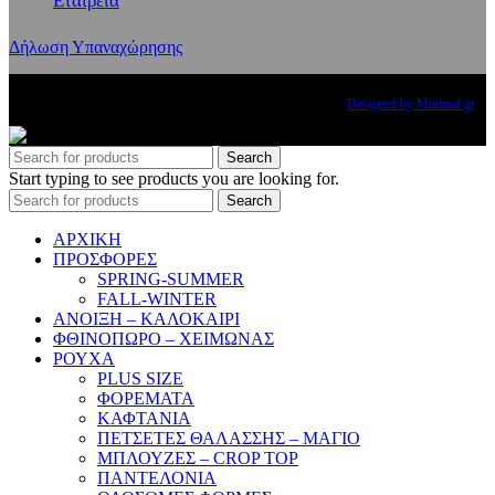
Εταιρεία
Δήλωση Υπαναχώρησης
Copyright
2024 PRINCESS THE BRAND. All rights reserved.
Designed by Minimal.gr
Search
Start typing to see products you are looking for.
Search
ΑΡΧΙΚΗ
ΠΡΟΣΦΟΡΕΣ
SPRING-SUMMER
FALL-WINTER
ΑΝΟΙΞΗ – ΚΑΛΟΚΑΙΡΙ
ΦΘΙΝΟΠΩΡΟ – ΧΕΙΜΩΝΑΣ
ΡΟΥΧΑ
PLUS SIZE
ΦΟΡΕΜΑΤΑ
ΚΑΦΤΑΝΙΑ
ΠΕΤΣΕΤΕΣ ΘΑΛΑΣΣΗΣ – ΜΑΓΙΟ
ΜΠΛΟΥΖΕΣ – CROP TOP
ΠΑΝΤΕΛΟΝΙΑ