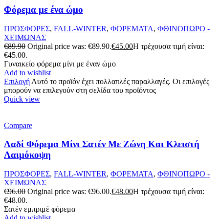
Φόρεμα με ένα ώμο
ΠΡΟΣΦΟΡΕΣ
,
FALL-WINTER
,
ΦΟΡΕΜΑΤΑ
,
ΦΘΙΝΟΠΩΡΟ -
ΧΕΙΜΩΝΑΣ
€
89.90
Original price was: €89.90.
€
45.00
Η τρέχουσα τιμή είναι:
€45.00.
Γυναικείο φόρεμα μίνι με έναν ώμο
Add to wishlist
Επιλογή
Αυτό το προϊόν έχει πολλαπλές παραλλαγές. Οι επιλογές
μπορούν να επιλεγούν στη σελίδα του προϊόντος
Quick view
Compare
Λαδί Φόρεμα Μίνι Σατέν Με Ζώνη Και Κλειστή
Λαιμόκοψη
ΠΡΟΣΦΟΡΕΣ
,
FALL-WINTER
,
ΦΟΡΕΜΑΤΑ
,
ΦΘΙΝΟΠΩΡΟ -
ΧΕΙΜΩΝΑΣ
€
96.00
Original price was: €96.00.
€
48.00
Η τρέχουσα τιμή είναι:
€48.00.
Σατέν εμπριμέ φόρεμα
Add to wishlist