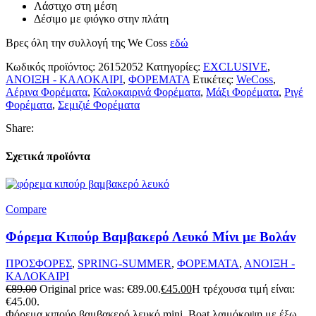
Λάστιχο στη μέση
Δέσιμο με φιόγκο στην πλάτη
Βρες όλη την συλλογή της We Coss
εδώ
Κωδικός προϊόντος:
26152052
Κατηγορίες:
EXCLUSIVE
,
ΑΝΟΙΞΗ - ΚΑΛΟΚΑΙΡΙ
,
ΦΟΡΕΜΑΤΑ
Ετικέτες:
WeCoss
,
Αέρινα Φορέματα
,
Καλοκαιρινά Φορέματα
,
Μάξι Φορέματα
,
Ριγέ
Φορέματα
,
Σεμιζιέ Φορέματα
Share:
Σχετικά προϊόντα
Compare
Φόρεμα Κιπούρ Βαμβακερό Λευκό Μίνι με Βολάν
ΠΡΟΣΦΟΡΕΣ
,
SPRING-SUMMER
,
ΦΟΡΕΜΑΤΑ
,
ΑΝΟΙΞΗ -
ΚΑΛΟΚΑΙΡΙ
€
89.00
Original price was: €89.00.
€
45.00
Η τρέχουσα τιμή είναι:
€45.00.
Φόρεμα κιπούρ βαμβακερό λευκό mini. Boat λαιμόκοψη με έξω