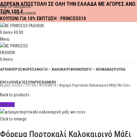
ΔΩΡΕΑΝ ΑΠΟΣΤΟΛΗ ΣΕ ΟΛΗ ΤΗΝ ΕΛΛΑΔΑ ΜΕ ΑΓΟΡΕΣ ΑΝΩ
Skip to navigation
ΤΩΝ 100 €
Skip to main content
ΚΟΥΠΟΝΙ ΓΙΑ 10% ΕΚΠΤΩΣΗ : PRINCESS10
0
items
€
0.00
Menu
0
items
ΑΡΧΙΚΗ
ΠΡΟΣΦΟΡΕΣ
ΑΝΟΙΞΗ – ΚΑΛΟΚΑΙΡΙ
ΦΘΙΝΟΠΩΡΟ – ΧΕΙΜΩΝΑΣ
ΡΟΥΧΑ
EXCLUSIVE
ΑΞΕΣΟΥΑΡ
DESIGNERS
Αρχική σελίδα
ΡΟΥΧΑ
ΦΟΡΕΜΑΤΑ
Φόρεμα Πορτοκαλί Καλοκαιρινό Μάξι We Coss
Back to products
Sold out
Click to enlarge
Φόρεμα Πορτοκαλί Καλοκαιρινό Μάξι