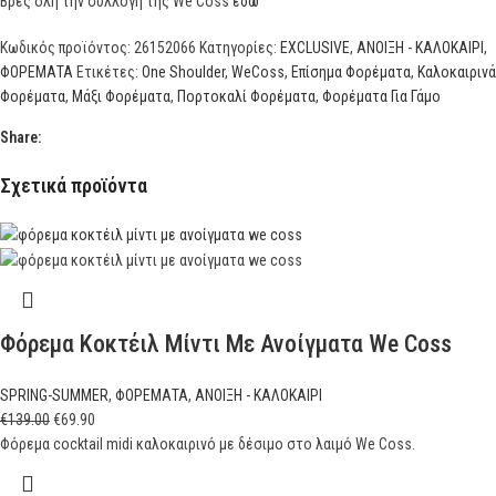
Βρες όλη την συλλογή της We Coss
εδώ
Κωδικός προϊόντος:
26152066
Κατηγορίες:
EXCLUSIVE
,
ΑΝΟΙΞΗ - ΚΑΛΟΚΑΙΡΙ
,
ΦΟΡΕΜΑΤΑ
Ετικέτες:
One Shoulder
,
WeCoss
,
Επίσημα Φορέματα
,
Καλοκαιρινά
Φορέματα
,
Μάξι Φορέματα
,
Πορτοκαλί Φορέματα
,
Φορέματα Για Γάμο
Share:
Σχετικά προϊόντα
Φόρεμα Κοκτέιλ Μίντι Με Ανοίγματα We Coss
SPRING-SUMMER
,
ΦΟΡΕΜΑΤΑ
,
ΑΝΟΙΞΗ - ΚΑΛΟΚΑΙΡΙ
€
139.00
€
69.90
Φόρεμα cocktail midi καλοκαιρινό με δέσιμο στο λαιμό We Coss.