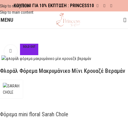
ΚΟΥΠΟΝΙ ΓΙΑ 10% ΕΚΠΤΩΣΗ : PRINCESS10
Skip to navigation
Skip to main content
MENU
Αρχική σελίδα
ΠΡΟΣΦΟΡΕΣ
SPRING-SUMMER
SOLD OUT
Click to enlarge
Φλοράλ Φόρεμα Μακρυμάνικο Μίνι Κρουαζέ Βεραμάν
Φόρεμα mini floral Sarah Chole