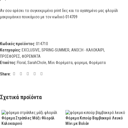
Αν σου αρέσει το συγκεκριμένο print δες και το αγαπημένο μας φλοράλ
μακρυμάνικο πουκάμισο με τον κωδικό
014709
Κωδικός προϊόντος:
014710
Κατηγορίες:
EXCLUSIVE
,
SPRING-SUMMER
,
ΑΝΟΙΞΗ - ΚΑΛΟΚΑΙΡΙ
,
ΠΡΟΣΦΟΡΕΣ
,
ΦΟΡΕΜΑΤΑ
Ετικέτες:
Floral
,
SarahChole
,
Μίνι Φορέματα
,
φορεμα
,
Φορέματα
Share:
Σχετικά προϊόντα
Φόρεμα Στράπλες Μάξι Φλοράλ
Φόρεμα Κιπούρ Βαμβακερό Λευκό
Καλοκαιρινό
Μίνι με Βολάν