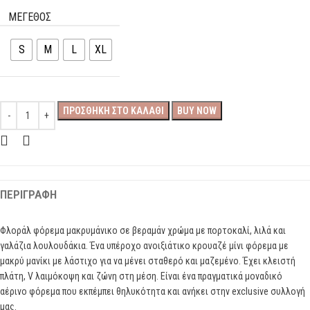
ΜΕΓΕΘΟΣ
S
M
L
XL
ΠΡΟΣΘΉΚΗ ΣΤΟ ΚΑΛΆΘΙ
BUY NOW
ΠΕΡΙΓΡΑΦΉ
Φλοράλ φόρεμα μακρυμάνικο σε βεραμάν χρώμα με πορτοκαλί, λιλά και
γαλάζια λουλουδάκια. Ένα υπέροχο ανοιξιάτικο κρουαζέ μίνι φόρεμα με
μακρύ μανίκι με λάστιχο για να μένει σταθερό και μαζεμένο. Έχει κλειστή
πλάτη, V λαιμόκοψη και ζώνη στη μέση. Είναι ένα πραγματικά μοναδικό
αέρινο φόρεμα που εκπέμπει θηλυκότητα και ανήκει στην exclusive συλλογή
μας.