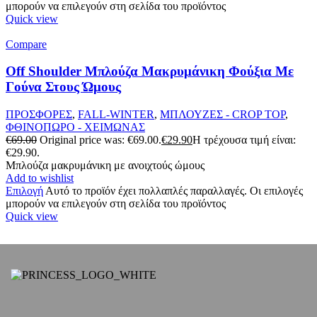
μπορούν να επιλεγούν στη σελίδα του προϊόντος
Quick view
Compare
Off Shoulder Μπλούζα Μακρυμάνικη Φούξια Με
Γούνα Στους Ώμους
ΠΡΟΣΦΟΡΕΣ
,
FALL-WINTER
,
ΜΠΛΟΥΖΕΣ - CROP TOP
,
ΦΘΙΝΟΠΩΡΟ - ΧΕΙΜΩΝΑΣ
€
69.00
Original price was: €69.00.
€
29.90
Η τρέχουσα τιμή είναι:
€29.90.
Μπλούζα μακρυμάνικη με ανοιχτούς ώμους
Add to wishlist
Επιλογή
Αυτό το προϊόν έχει πολλαπλές παραλλαγές. Οι επιλογές
μπορούν να επιλεγούν στη σελίδα του προϊόντος
Quick view