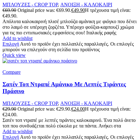
ΜΠΛΟΥΖΕΣ - CROP TOP
,
ΑΝΟΙΞΗ - ΚΑΛΟΚΑΙΡΙ
€
69.90
Original price was: €69.90.
€
49.90
Η τρέχουσα τιμή είναι:
€49.90.
Απόλυτα καλοκαιρινή πλισέ μπλούζα αμάνικη με φιόγκο που δένει
στο λαιμό σε υπέροχη ζορζέτα. Υπέροχο φούξια-καρπουζί χρώμα
για τις πιο εντυπωσιακές εμφανίσεις σου! Ιταλικής ραφής
Add to wishlist
Επιλογή
Αυτό το προϊόν έχει πολλαπλές παραλλαγές. Οι επιλογές
μπορούν να επιλεγούν στη σελίδα του προϊόντος
Quick view
Compare
Σατέν Τοπ Ντραπέ Αμάνικο Με Λεπτές Τιράντες
Πράσινο
ΜΠΛΟΥΖΕΣ - CROP TOP
,
ΑΝΟΙΞΗ - ΚΑΛΟΚΑΙΡΙ
€
29.90
Original price was: €29.90.
€
24.00
Η τρέχουσα τιμή είναι:
€24.00.
Σατέν τοπ ντραπέ με λεπτές τιράντες καλοκαιρινό. Ένα πολύ άνετο
τοπ που συνδυάζεται πολύ εύκολα με τα πάντα. Ανήκει στα
Add to wishlist
Επιλογή
Αυτό το προϊόν έχει πολλαπλές παραλλαγές. Οι επιλογές