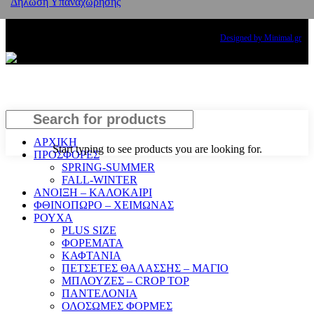
Δήλωση Υπαναχώρησης
Copyright
2024 PRINCESS THE BRAND. All rights reserved.
Designed by Minimal.gr
Search
ΑΡΧΙΚΗ
Start typing to see products you are looking for.
ΠΡΟΣΦΟΡΕΣ
SPRING-SUMMER
FALL-WINTER
ΑΝΟΙΞΗ – ΚΑΛΟΚΑΙΡΙ
ΦΘΙΝΟΠΩΡΟ – ΧΕΙΜΩΝΑΣ
ΡΟΥΧΑ
PLUS SIZE
ΦΟΡΕΜΑΤΑ
ΚΑΦΤΑΝΙΑ
ΠΕΤΣΕΤΕΣ ΘΑΛΑΣΣΗΣ – ΜΑΓΙΟ
ΜΠΛΟΥΖΕΣ – CROP TOP
ΠΑΝΤΕΛΟΝΙΑ
ΟΛΟΣΩΜΕΣ ΦΟΡΜΕΣ