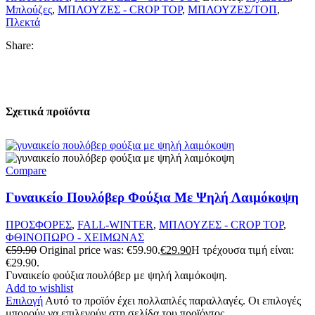
Μπλούζες
,
ΜΠΛΟΥΖΕΣ - CROP TOP
,
ΜΠΛΟΥΖΕΣ/ΤΟΠ
,
Πλεκτά
Share:
Σχετικά προϊόντα
Compare
Γυναικείο Πουλόβερ Φούξια Με Ψηλή Λαιμόκοψη
ΠΡΟΣΦΟΡΕΣ
,
FALL-WINTER
,
ΜΠΛΟΥΖΕΣ - CROP TOP
,
ΦΘΙΝΟΠΩΡΟ - ΧΕΙΜΩΝΑΣ
€
59.90
Original price was: €59.90.
€
29.90
Η τρέχουσα τιμή είναι:
€29.90.
Γυναικείο φούξια πουλόβερ με ψηλή λαιμόκοψη.
Add to wishlist
Επιλογή
Αυτό το προϊόν έχει πολλαπλές παραλλαγές. Οι επιλογές
μπορούν να επιλεγούν στη σελίδα του προϊόντος