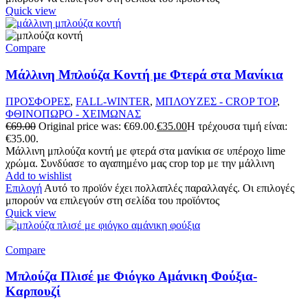
Quick view
Compare
Μάλλινη Μπλούζα Κοντή με Φτερά στα Μανίκια
ΠΡΟΣΦΟΡΕΣ
,
FALL-WINTER
,
ΜΠΛΟΥΖΕΣ - CROP TOP
,
ΦΘΙΝΟΠΩΡΟ - ΧΕΙΜΩΝΑΣ
€
69.00
Original price was: €69.00.
€
35.00
Η τρέχουσα τιμή είναι:
€35.00.
Μάλλινη μπλούζα κοντή με φτερά στα μανίκια σε υπέροχο lime
χρώμα. Συνδύασε το αγαπημένο μας crop top με την μάλλινη
Add to wishlist
Επιλογή
Αυτό το προϊόν έχει πολλαπλές παραλλαγές. Οι επιλογές
μπορούν να επιλεγούν στη σελίδα του προϊόντος
Quick view
Compare
Μπλούζα Πλισέ με Φιόγκο Αμάνικη Φούξια-
Καρπουζί