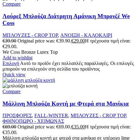
Compare
Λούρεξ Μπλούζα Διάτρητη Αμάνικη Μπρονζέ We
Coss
ΜΠΛΟΥΖΕΣ - CROP TOP
,
ΑΝΟΙΞΗ - ΚΑΛΟΚΑΙΡΙ
€
39.90
Original price was: €39.90.
€
29.00
Η τρέχουσα τιμή είναι:
€29.00.
We Coss Bronze Lurex Top
Add to wishlist
Επιλογή
Αυτό το προϊόν έχει πολλαπλές παραλλαγές. Οι επιλογές
μπορούν να επιλεγούν στη σελίδα του προϊόντος
Quick view
Compare
Μάλλινη Μπλούζα Κοντή με Φτερά στα Μανίκια
ΠΡΟΣΦΟΡΕΣ
,
FALL-WINTER
,
ΜΠΛΟΥΖΕΣ - CROP TOP
,
ΦΘΙΝΟΠΩΡΟ - ΧΕΙΜΩΝΑΣ
€
69.00
Original price was: €69.00.
€
35.00
Η τρέχουσα τιμή είναι:
€35.00.
Μάλλινη μπλούζα κοντή με φτερά στα μανίκια σε υπέροχο lime