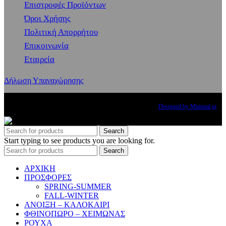
Επιστροφές Προϊόντων
Όροι Χρήσης
Πολιτική Απορρήτου
Επικοινωνία
Εταιρεία
Δήλωση Υπαναχώρησης
Copyright
2024 PRINCESS THE BRAND. All rights reserved.
Designed by Minimal.gr
Search
Start typing to see products you are looking for.
Search
ΑΡΧΙΚΗ
ΠΡΟΣΦΟΡΕΣ
SPRING-SUMMER
FALL-WINTER
ΑΝΟΙΞΗ – ΚΑΛΟΚΑΙΡΙ
ΦΘΙΝΟΠΩΡΟ – ΧΕΙΜΩΝΑΣ
ΡΟΥΧΑ