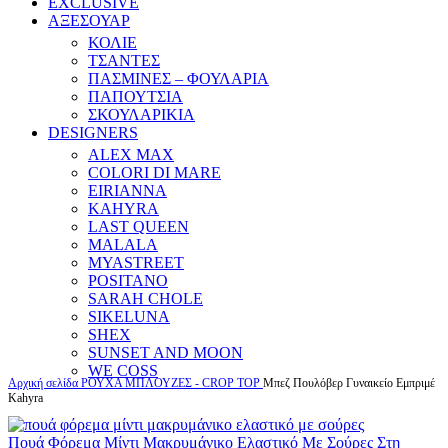
EXCLUSIVE
ΑΞΕΣΟΥΑΡ
ΚΟΛΙΕ
ΤΣΑΝΤΕΣ
ΠΑΣΜΙΝΕΣ – ΦΟΥΛΑΡΙΑ
ΠΑΠΟΥΤΣΙΑ
ΣΚΟΥΛΑΡΙΚΙΑ
DESIGNERS
ALEX MAX
COLORI DI MARE
EIRIANNA
KAHYRA
LAST QUEEN
MALALA
MYASTREET
POSITANO
SARAH CHOLE
SIKELUNA
SHEX
SUNSET AND MOON
WE COSS
Αρχική σελίδα
ΡΟΥΧΑ
ΜΠΛΟΥΖΕΣ - CROP TOP
Μπεζ Πουλόβερ Γυναικείο Εμπριμέ
Kahyra
Πουά Φόρεμα Μίντι Μακρυμάνικο Ελαστικό Με Σούρες Στη