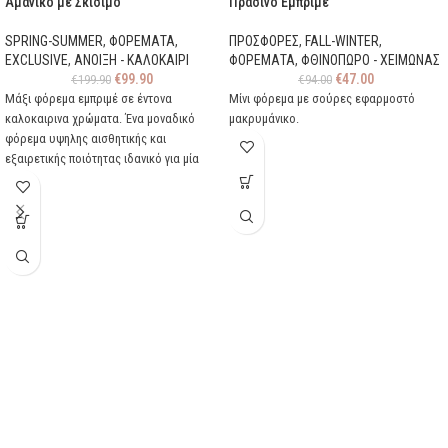
Αμάνικο με Σκίσιμο
Πράσινο Εμπριμέ
SPRING-SUMMER
,
ΦΟΡΕΜΑΤΑ
,
ΠΡΟΣΦΟΡΕΣ
,
FALL-WINTER
,
EXCLUSIVE
,
ΑΝΟΙΞΗ - ΚΑΛΟΚΑΙΡΙ
ΦΟΡΕΜΑΤΑ
,
ΦΘΙΝΟΠΩΡΟ - ΧΕΙΜΩΝΑΣ
€
99.90
€
47.00
€
199.90
€
94.00
Μάξι φόρεμα εμπριμέ σε έντονα
Μίνι φόρεμα με σούρες εφαρμοστό
καλοκαιρινα χρώματα. Ένα μοναδικό
μακρυμάνικο.
φόρεμα υψηλης αισθητικής και
εξαιρετικής ποιότητας ιδανικό για μία
εντυπωσιακή εμφάνιση. Δένει στο λαίμο
και έχει βαθυ ντεκολτέ με V λαιμόκοψη.
Είναι εφαρμοστό στη μέση και ανοίγει
κάτω με ένα μεγάλο σκίσιμο στο πλάι.
Ιταλικής ραφής