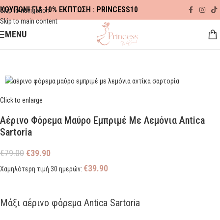
ΚΟΥΠΟΝΙ ΓΙΑ 10% ΕΚΠΤΩΣΗ : PRINCESS10
Skip to navigation
Skip to main content
MENU
Αρχική σελίδα
ΠΡΟΣΦΟΡΕΣ
SPRING-SUMMER
Click to enlarge
Αέρινο Φόρεμα Μαύρο Εμπριμέ Με Λεμόνια Antica
Sartoria
€
79.00
€
39.90
€
39.90
Χαμηλότερη τιμή 30 ημερών:
Μάξι αέρινο φόρεμα Antica Sartoria