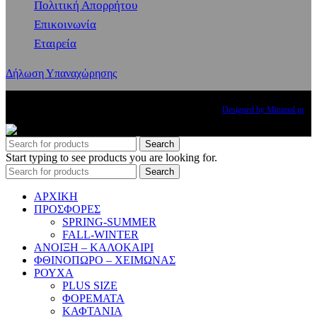
Πολιτική Απορρήτου
Επικοινωνία
Εταιρεία
Δήλωση Υπαναχώρησης
Copyright
2024 PRINCESS THE BRAND. All rights reserved.
Designed by Minimal.gr
Search
Start typing to see products you are looking for.
Search
ΑΡΧΙΚΗ
ΠΡΟΣΦΟΡΕΣ
SPRING-SUMMER
FALL-WINTER
ΑΝΟΙΞΗ – ΚΑΛΟΚΑΙΡΙ
ΦΘΙΝΟΠΩΡΟ – ΧΕΙΜΩΝΑΣ
ΡΟΥΧΑ
PLUS SIZE
ΦΟΡΕΜΑΤΑ
ΚΑΦΤΑΝΙΑ