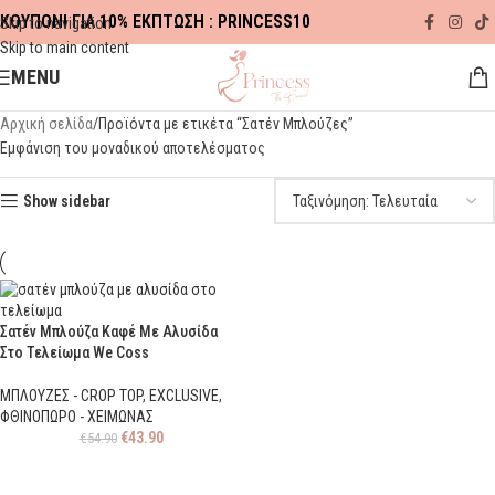
ΚΟΥΠΟΝΙ ΓΙΑ 10% ΕΚΠΤΩΣΗ : PRINCESS10
Skip to navigation
Skip to main content
MENU
Αρχική σελίδα
Προϊόντα με ετικέτα “Σατέν Μπλούζες”
Εμφάνιση του μοναδικού αποτελέσματος
Show sidebar
Σατέν Μπλούζα Καφέ Με Αλυσίδα
Στο Τελείωμα We Coss
ΜΠΛΟΥΖΕΣ - CROP TOP
,
EXCLUSIVE
,
ΦΘΙΝΟΠΩΡΟ - ΧΕΙΜΩΝΑΣ
€
43.90
€
54.90