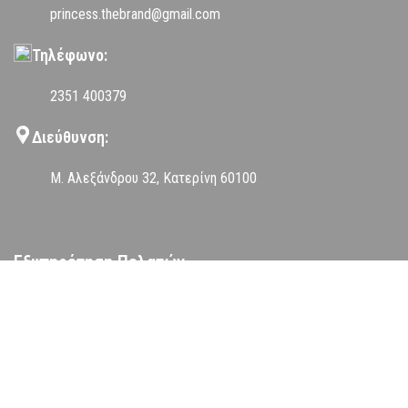
princess.thebrand@gmail.com
Τηλέφωνο:
2351 400379
Διεύθυνση:
Μ. Αλεξάνδρου 32, Κατερίνη 60100
Εξυπηρέτηση Πελατών
Αποστολές Προϊόντων
Τρόποι Πληρωμής
Επιστροφές Προϊόντων
Όροι Χρήσης
Πολιτική Απορρήτου