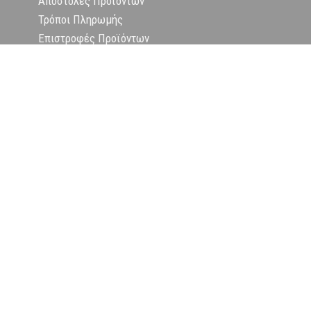
Αποστολές Προϊόντων
Τρόποι Πληρωμής
Επιστροφές Προϊόντων
Όροι Χρήσης
Πολιτική Απορρήτου
Επικοινωνία
Εταιρεία
Δήλωση Υπαναχώρησης
Copyright
2024 PRINCESS THE BRAND. All rights reserved.
Designed by Minimal.gr