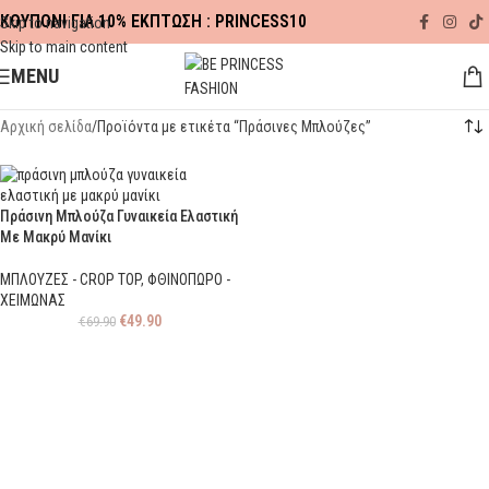
ΚΟΥΠΟΝΙ ΓΙΑ 10% ΕΚΠΤΩΣΗ : PRINCESS10
Skip to navigation
Skip to main content
MENU
Αρχική σελίδα
Προϊόντα με ετικέτα “Πράσινες Μπλούζες”
Πράσινη Μπλούζα Γυναικεία Ελαστική
Με Μακρύ Μανίκι
ΜΠΛΟΥΖΕΣ - CROP TOP
,
ΦΘΙΝΟΠΩΡΟ -
ΧΕΙΜΩΝΑΣ
€
49.90
€
69.90