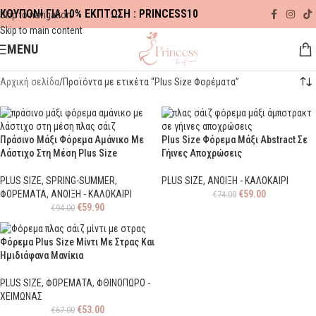
ΚΟΥΠΟΝΙ ΓΙΑ 10% ΕΚΠΤΩΣΗ : PRINCESS10
Skip to navigation
Skip to main content
MENU
Αρχική σελίδα
Προϊόντα με ετικέτα “Plus Size Φορέματα”
Πράσινο Μάξι Φόρεμα Αμάνικο Με
Plus Size Φόρεμα Μάξι Abstract Σε
Λάστιχο Στη Μέση Plus Size
Γήινες Αποχρώσεις
PLUS SIZE
,
SPRING-SUMMER
,
PLUS SIZE
,
ΑΝΟΙΞΗ - ΚΑΛΟΚΑΙΡΙ
ΦΟΡΕΜΑΤΑ
,
ΑΝΟΙΞΗ - ΚΑΛΟΚΑΙΡΙ
€
59.00
€
74.00
€
59.90
€
94.00
Φόρεμα Plus Size Μίντι Με Στρας Και
Ημιδιάφανα Μανίκια
PLUS SIZE
,
ΦΟΡΕΜΑΤΑ
,
ΦΘΙΝΟΠΩΡΟ -
ΧΕΙΜΩΝΑΣ
€
53.00
€
67.00