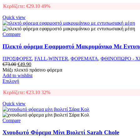
το
€29.90.
προϊόν
Κερδίζετε:
€
29.10
49%
έχει
πολλαπλές
Quick view
παραλλαγές.
Οι
επιλογές
Compare
μπορούν
να
Πλεκτό φόρεμα Εφαρμοστό Μακρυμάνικο Με Εντυ
επιλεγούν
στη
ΠΡΟΣΦΟΡΕΣ
,
FALL-WINTER
,
ΦΟΡΕΜΑΤΑ
,
ΦΘΙΝΟΠΩΡΟ - 
σελίδα
Original
Η
€
73.00
€
49.90
του
price
τρέχουσα
Μάξι πλεκτό πράσινο φόρεμα
προϊόντος
was:
τιμή
Add to wishlist
€73.00.
Αυτό
είναι:
Επιλογή
το
€49.90.
προϊόν
Κερδίζετε:
€
23.10
32%
έχει
πολλαπλές
Quick view
παραλλαγές.
Οι
επιλογές
Compare
μπορούν
να
Χνουδωτό Φόρεμα Μίνι Βιολετί Sarah Chole
επιλεγούν