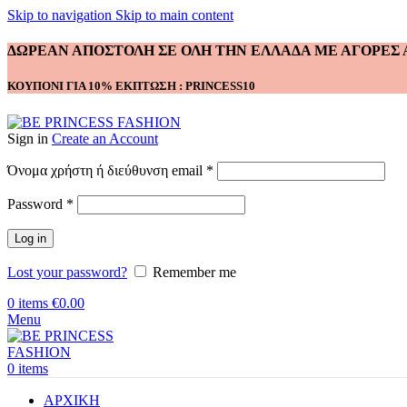
Skip to navigation
Skip to main content
ΔΩΡΕΑΝ ΑΠΟΣΤΟΛΗ ΣΕ ΟΛΗ ΤΗΝ ΕΛΛΑΔΑ ΜΕ ΑΓΟΡΕΣ Α
ΚΟΥΠΟΝΙ ΓΙΑ 10% ΕΚΠΤΩΣΗ : PRINCESS10
Sign in
Create an Account
Απαιτείται
Όνομα χρήστη ή διεύθυνση email
*
Απαιτείται
Password
*
Log in
Lost your password?
Remember me
0
items
€
0.00
Menu
0
items
ΑΡΧΙΚΗ