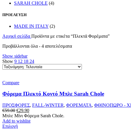
SARAH CHOLE
(4)
ΠΡΟΕΛΕΥΣΗ
MADE IN ITALY
(2)
Αρχική σελίδα
Προϊόντα με ετικέτα “Πλεκτά Φορέματα”
Sorted
Προβάλλονται όλα - 4 αποτελέσματα
by
Show sidebar
latest
Show
9
12
18
24
Compare
Φόρεμα Πλεκτό Κοντό Μπλε Sarah Chole
ΠΡΟΣΦΟΡΕΣ
,
FALL-WINTER
,
ΦΟΡΕΜΑΤΑ
,
ΦΘΙΝΟΠΩΡΟ - 
Original
Η
€
59.00
€
29.90
price
τρέχουσα
Μπλε Μίνι Φόρεμα Sarah Chole.
was:
τιμή
Add to wishlist
€59.00.
Αυτό
είναι:
Επιλογή