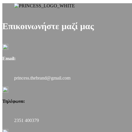
παραλλαγές.
Οι
επιλογές
μπορούν
να
Επικοινωνήστε μαζί μας
επιλεγούν
στη
σελίδα
του
προϊόντος
Email:
princess.thebrand@gmail.com
Τηλέφωνο:
2351 400379