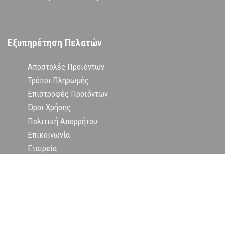
Εξυπηρέτηση Πελατών
Αποστολές Προϊόντων
Τρόποι Πληρωμής
Επιστροφές Προϊόντων
Όροι Χρήσης
Πολιτική Απορρήτου
Επικοινωνία
Εταιρεία
Δήλωση Υπαναχώρησης
Copyright
2024 PRINCESS THE BRAND. All rights reserved.
Designed by Minimal.gr