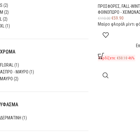
S
(2)
ΠΡΟΣΦΟΡΕΣ
,
FALL-WIN
M
(2)
ΦΘΙΝΟΠΩΡΟ - ΧΕΙΜΩΝΑ
€
59.90
€
110.00
L
(2)
Μαύρο φλοράλ μίντι φό
XL
(1)
Ε
ΧΡΩΜΑ
Κερδίζετε:
€
50.10
46%
FLORAL
(1)
ΑΣΠΡΟ - ΜΑΥΡΟ
(1)
ΜΑΥΡΟ
(2)
ΥΦΑΣΜΑ
ΔΕΡΜΑΤΙΝΗ
(1)