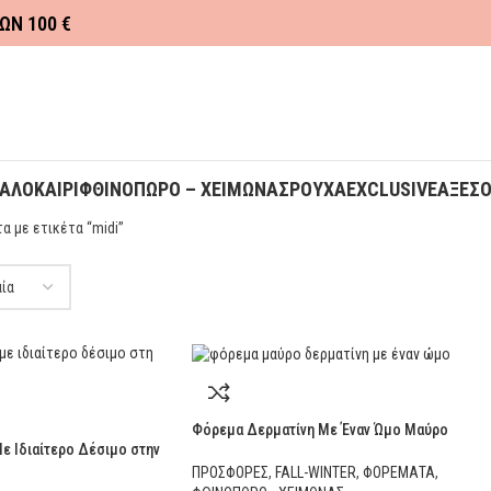
ΩΝ 100 €
ΚΑΛΟΚΑΙΡΙ
ΦΘΙΝΟΠΩΡΟ – ΧΕΙΜΩΝΑΣ
ΡΟΥΧΑ
EXCLUSIVE
ΑΞΕΣ
α με ετικέτα “midi”
Φόρεμα Δερματίνη Με Έναν Ώμο Μαύρο
ε Ιδιαίτερο Δέσιμο στην
ΠΡΟΣΦΟΡΕΣ
,
FALL-WINTER
,
ΦΟΡΕΜΑΤΑ
,