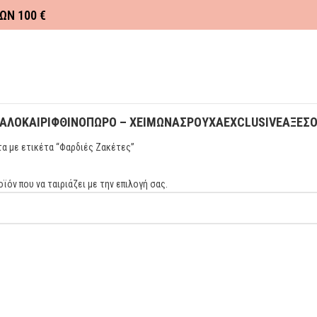
ΩΝ 100 €
ΚΑΛΟΚΑΙΡΙ
ΦΘΙΝΟΠΩΡΟ – ΧΕΙΜΩΝΑΣ
ΡΟΥΧΑ
EXCLUSIVE
ΑΞΕΣ
α με ετικέτα “Φαρδιές Ζακέτες”
ϊόν που να ταιριάζει με την επιλογή σας.