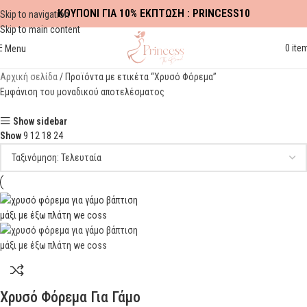
ΚΟΥΠΟΝΙ ΓΙΑ 10% ΕΚΠΤΩΣΗ : PRINCESS10
Skip to navigation
Skip to main content
0
ite
Menu
Αρχική σελίδα
Προϊόντα με ετικέτα “Χρυσό Φόρεμα”
Εμφάνιση του μοναδικού αποτελέσματος
Show sidebar
Show
9
12
18
24
Χρυσό Φόρεμα Για Γάμο