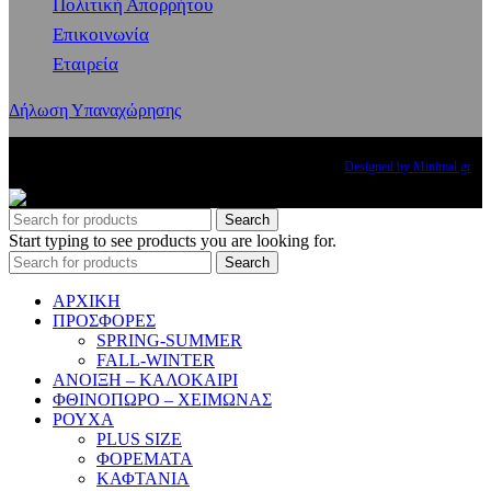
Πολιτική Απορρήτου
Επικοινωνία
Εταιρεία
Δήλωση Υπαναχώρησης
Copyright
2024 PRINCESS THE BRAND. All rights reserved.
Designed by Minimal.gr
Search
Start typing to see products you are looking for.
Search
ΑΡΧΙΚΗ
ΠΡΟΣΦΟΡΕΣ
SPRING-SUMMER
FALL-WINTER
ΑΝΟΙΞΗ – ΚΑΛΟΚΑΙΡΙ
ΦΘΙΝΟΠΩΡΟ – ΧΕΙΜΩΝΑΣ
ΡΟΥΧΑ
PLUS SIZE
ΦΟΡΕΜΑΤΑ
ΚΑΦΤΑΝΙΑ