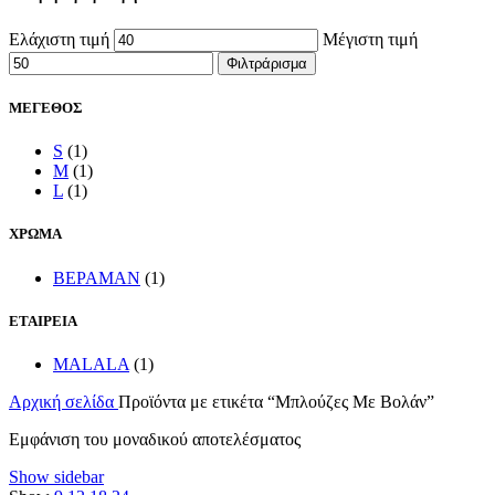
Ελάχιστη τιμή
Μέγιστη τιμή
Φιλτράρισμα
ΜΕΓΕΘΟΣ
S
(1)
M
(1)
L
(1)
ΧΡΩΜΑ
ΒΕΡΑΜΑΝ
(1)
ΕΤΑΙΡΕΙΑ
MALALA
(1)
Αρχική σελίδα
Προϊόντα με ετικέτα “Μπλούζες Με Βολάν”
Εμφάνιση του μοναδικού αποτελέσματος
Show sidebar